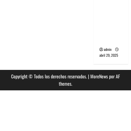
banda
PCR, No
Wave y Art
punk de
Corea del
Sur
admin
abril 29, 2025
Copyright © Todos los derechos reservados.
|
MoreNews
por AF
themes.