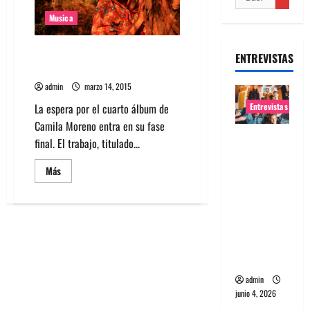
Musica
Mira video de «Libres y
ENTREVISTAS
estúpidos» de Camila Moreno
admin
marzo 14, 2015
La espera por el cuarto álbum de
Entrevistas
Camila Moreno entra en su fase
Entrevista
final. El trabajo, titulado...
banda
Leer
Más
Evolfo:
más
acerca
Hablándol
de
e
Mira
video
directame
de
«Libres
nte a tu
y
estúpidos»
espíritu
de
Camila
admin
Moreno
junio 4, 2026