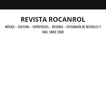
Saltar
al
contenido
REVISTA ROCANROL
MÚSICA – CULTURA – ENTREVISTAS – RESEÑAS – FOTOGRAFÍA DE RECITALES Y
MÁS. SINCE 2009