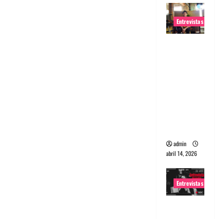
Entrevistas
Entrevista
Rudy De
Anda:
Conquista
ndo el
mundo,
una tocata
a la vez
admin
abril 14, 2026
Entrevistas
Entrevista
a banda