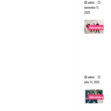
admin
noviembre 17,
2025
Entrevistas
Entrevista
a The
Wants: Su
universo
distorsion
ado
admin
julio 13, 2025
Entrevistas
Entrevista: