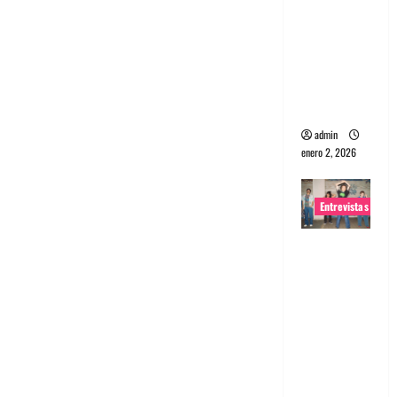
portugues
a
Maquina:
Directo y
visceral
admin
enero 2, 2026
Entrevistas
Entrevista
a la banda
japonesa
Zoobombs
: Una
energía
salvaje