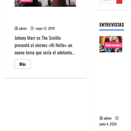
Escucha lo nuevo de Johnny
Marr llamado Hi Hello
ENTREVISTAS
admin
mayo 12, 2018
Johnny Marr ex The Smiths
presentó el viernes «Hi Hello» un
Entrevistas
nuevo tema que sería el adelanto...
Entrevista
Leer
Más
banda
más
acerca
Evolfo:
de
Escucha
Hablándol
lo
e
nuevo
de
directame
Johnny
Marr
nte a tu
llamado
Hi
espíritu
Hello
admin
junio 4, 2026