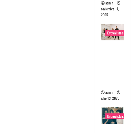
admin
noviembre 17,
2025
Entrevistas
Entrevista
a The
Wants: Su
universo
distorsion
ado
admin
julio 13, 2025
Entrevistas
Entrevista: