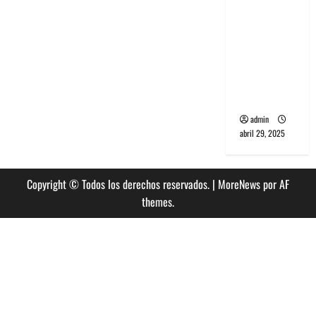
banda
PCR, No
Wave y Art
punk de
Corea del
Sur
admin
abril 29, 2025
Copyright © Todos los derechos reservados.
|
MoreNews
por AF
themes.