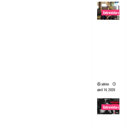
Entrevistas
Entrevista
Rudy De
Anda:
Conquista
ndo el
mundo,
una tocata
a la vez
admin
abril 14, 2026
Entrevistas
Entrevista
a banda