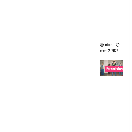
portugues
a
Maquina:
Directo y
visceral
admin
enero 2, 2026
Entrevistas
Entrevista
a la banda
japonesa
Zoobombs
: Una
energía
salvaje