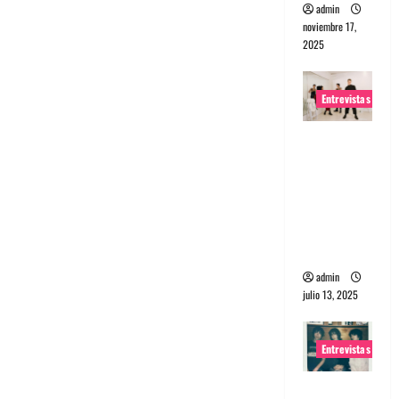
admin
noviembre 17,
2025
Entrevistas
Entrevista
a The
Wants: Su
universo
distorsion
ado
admin
julio 13, 2025
Entrevistas
Entrevista: