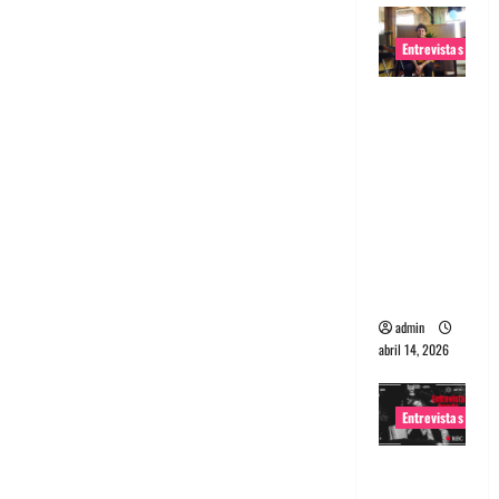
Entrevistas
Entrevista
Rudy De
Anda:
Conquista
ndo el
mundo,
una tocata
a la vez
admin
abril 14, 2026
Entrevistas
Entrevista
a banda