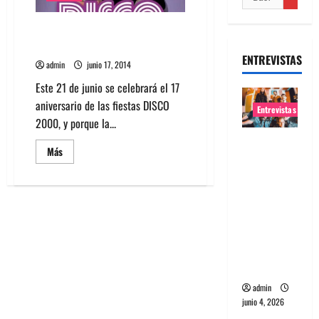
C.o.n.e.j.o y Rayo se presentan
en Blondie este 21 de junio
ENTREVISTAS
admin
junio 17, 2014
Este 21 de junio se celebrará el 17
aniversario de las fiestas DISCO
Entrevistas
2000, y porque la...
Entrevista
Leer
Más
banda
más
acerca
Evolfo:
de
C.o.n.e.j.o
Hablándol
y
Rayo
e
se
presentan
directame
en
nte a tu
Blondie
este
espíritu
21
de
admin
junio
junio 4, 2026