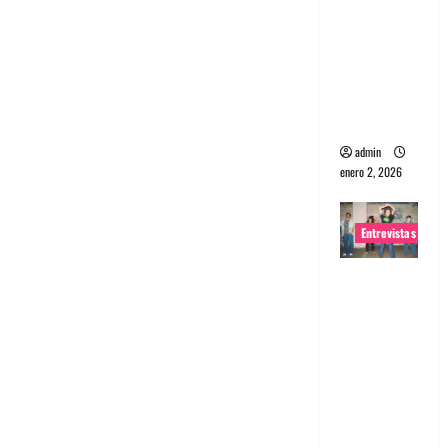
portugues
a
Maquina:
Directo y
visceral
admin
enero 2, 2026
Entrevistas
Entrevista
a la banda
japonesa
Zoobombs
: Una
energía
salvaje