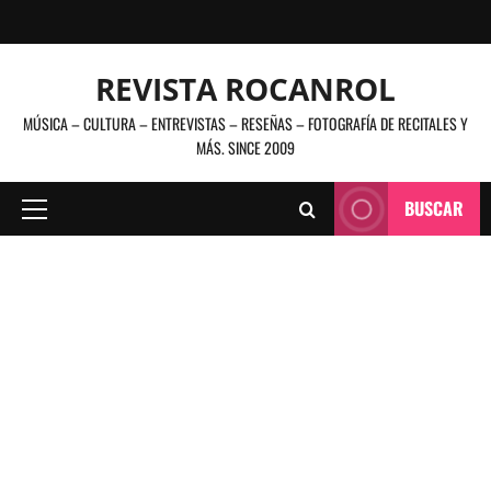
Saltar
al
contenido
REVISTA ROCANROL
MÚSICA – CULTURA – ENTREVISTAS – RESEÑAS – FOTOGRAFÍA DE RECITALES Y
MÁS. SINCE 2009
BUSCAR
Menú
principal