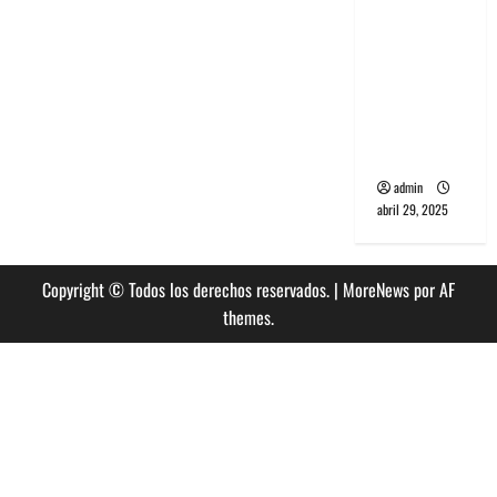
banda
PCR, No
Wave y Art
punk de
Corea del
Sur
admin
abril 29, 2025
Copyright © Todos los derechos reservados.
|
MoreNews
por AF
themes.