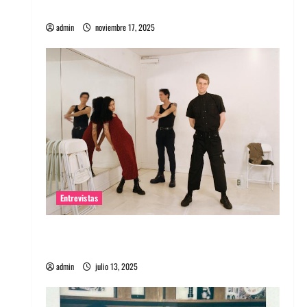
energía salvaje
admin
noviembre 17, 2025
Entrevistas
Entrevista a The Wants: Su universo
distorsionado
admin
julio 13, 2025