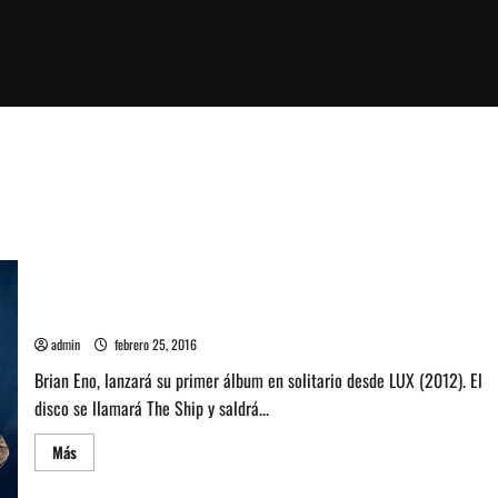
Brian Eno lanzará nuevo álbum llamado “The Ship”
admin
febrero 25, 2016
Brian Eno, lanzará su primer álbum en solitario desde LUX (2012). El
disco se llamará The Ship y saldrá...
Leer
Más
más
acerca
de