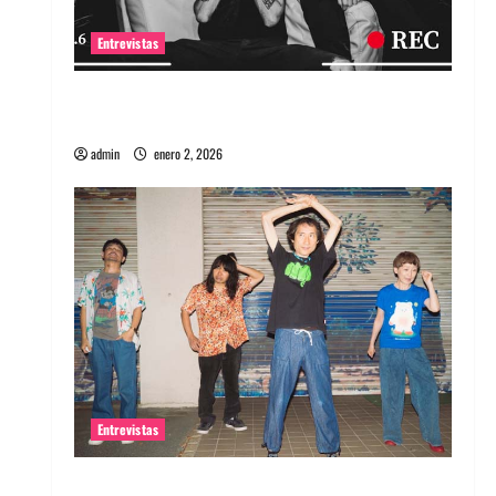
Entrevistas
Entrevista a banda portuguesa Maquina:
Directo y visceral
admin
enero 2, 2026
Entrevistas
Entrevista a la banda japonesa Zoobombs: Una