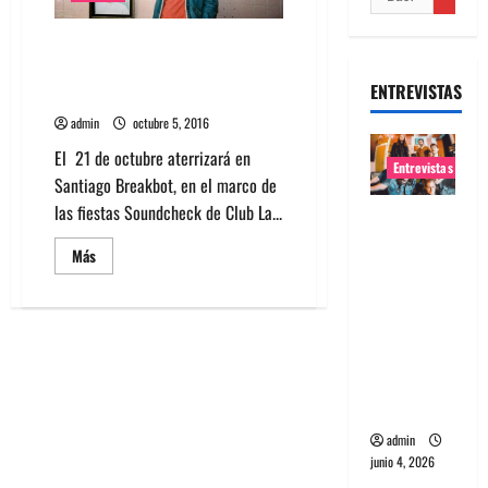
Breakbot agenda presentación
en Chile el próximo 21 de
ENTREVISTAS
octubre
admin
octubre 5, 2016
El 21 de octubre aterrizará en
Entrevistas
Santiago Breakbot, en el marco de
las fiestas Soundcheck de Club La...
Entrevista
banda
Leer
Más
más
Evolfo:
acerca
Hablándol
de
Breakbot
e
agenda
presentación
directame
en
Chile
nte a tu
el
próximo
espíritu
21
de
admin
octubre
junio 4, 2026