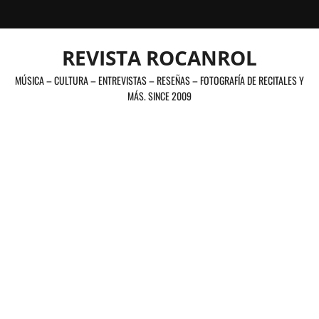
Saltar
al
contenido
REVISTA ROCANROL
MÚSICA – CULTURA – ENTREVISTAS – RESEÑAS – FOTOGRAFÍA DE RECITALES Y
MÁS. SINCE 2009