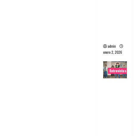
portugues
a
Maquina:
Directo y
visceral
admin
enero 2, 2026
Entrevistas
Entrevista
a la banda
japonesa
Zoobombs
: Una
energía
salvaje