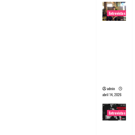
Entrevistas
Entrevista
Rudy De
Anda:
Conquista
ndo el
mundo,
una tocata
a la vez
admin
abril 14, 2026
Entrevistas
Entrevista
a banda