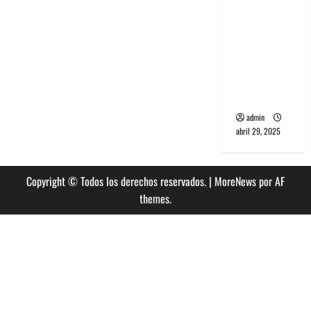
banda
PCR, No
Wave y Art
punk de
Corea del
Sur
admin
abril 29, 2025
Copyright © Todos los derechos reservados.
|
MoreNews
por AF
themes.