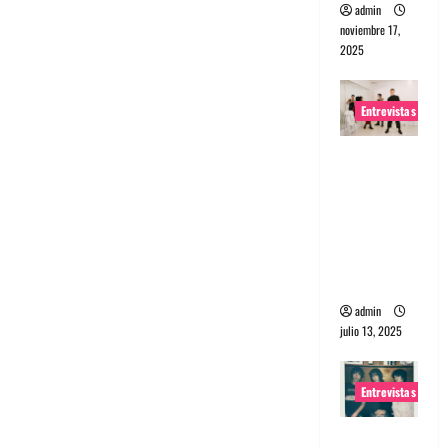
admin
noviembre 17,
2025
Entrevistas
Entrevista
a The
Wants: Su
universo
distorsion
ado
admin
julio 13, 2025
Entrevistas
Entrevista: