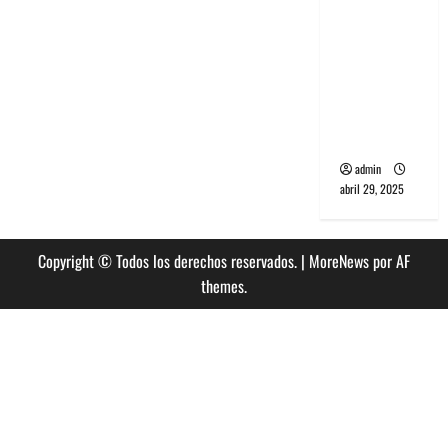
banda
PCR, No
Wave y Art
punk de
Corea del
Sur
admin
abril 29, 2025
Copyright © Todos los derechos reservados.
|
MoreNews
por AF
themes.