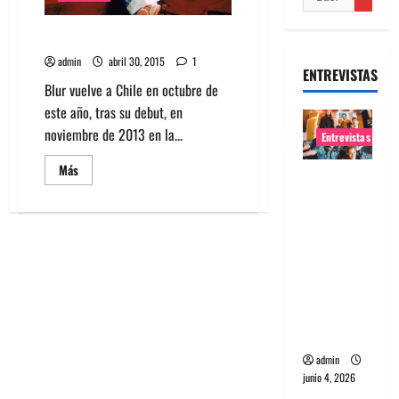
Blur vuelve a Chile en octubre
admin
abril 30, 2015
1
ENTREVISTAS
Blur vuelve a Chile en octubre de
este año, tras su debut, en
noviembre de 2013 en la...
Entrevistas
Leer
Más
Entrevista
más
acerca
banda
de
Blur
Evolfo:
vuelve
a
Hablándol
Chile
e
en
octubre
directame
nte a tu
espíritu
admin
junio 4, 2026