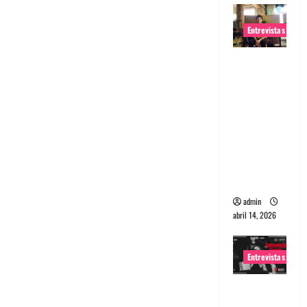
Entrevistas
Entrevista
Rudy De
Anda:
Conquista
ndo el
mundo,
una tocata
a la vez
admin
abril 14, 2026
Entrevistas
Entrevista
a banda