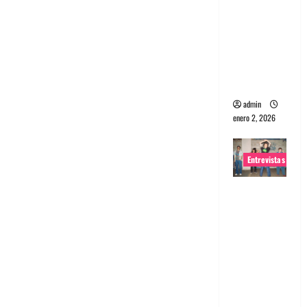
portugues
a
Maquina:
Directo y
visceral
admin
enero 2, 2026
Entrevistas
Entrevista
a la banda
japonesa
Zoobombs
: Una
energía
salvaje