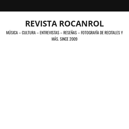
Saltar
al
contenido
REVISTA ROCANROL
MÚSICA – CULTURA – ENTREVISTAS – RESEÑAS – FOTOGRAFÍA DE RECITALES Y
MÁS. SINCE 2009