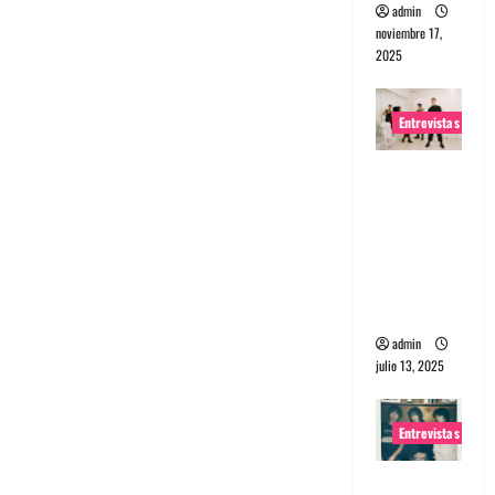
admin
noviembre 17,
2025
Entrevistas
Entrevista
a The
Wants: Su
universo
distorsion
ado
admin
julio 13, 2025
Entrevistas
Entrevista: