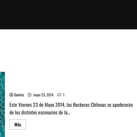
Rockeras Chilenas se apoderan del Viernes 23 de Mayo
Daniela
mayo 23, 2014
1
Este Viernes 23 de Mayo 2014, las Rockeras Chilenas se apoderarán
de los distintos escenarios de la...
Leer
Más
más
acerca
de