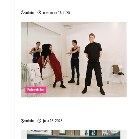
energía salvaje
admin
noviembre 17, 2025
Entrevistas
Entrevista a The Wants: Su universo
distorsionado
admin
julio 13, 2025