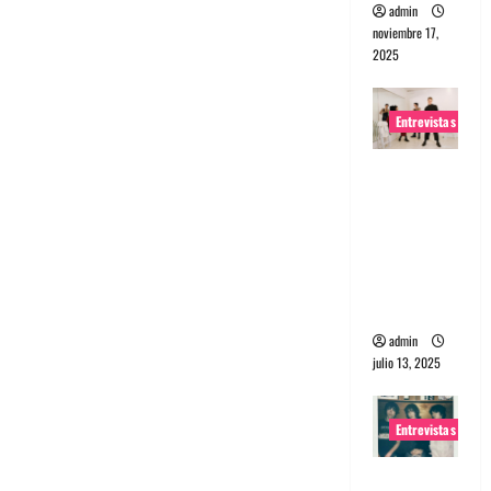
admin
noviembre 17,
2025
Entrevistas
Entrevista
a The
Wants: Su
universo
distorsion
ado
admin
julio 13, 2025
Entrevistas
Entrevista: