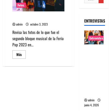
Fotos
Fotos Feria Pop Santiago 2023
ENTREVISTAS
admin
octubre 3, 2023
Revisa las fotos de lo que fue el
segundo bloque musical de la Feria
Entrevistas
Pop 2023 en...
Entrevista
Leer
Más
banda
más
acerca
Evolfo:
de
Hablándol
Fotos
Feria
e
Pop
Santiago
directame
2023
nte a tu
espíritu
admin
junio 4, 2026