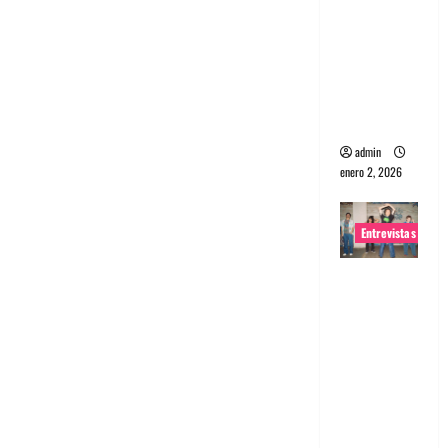
portugues
a
Maquina:
Directo y
visceral
admin
enero 2, 2026
Entrevistas
Entrevista
a la banda
japonesa
Zoobombs
: Una
energía
salvaje