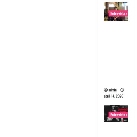
Entrevistas
Entrevista
Rudy De
Anda:
Conquista
ndo el
mundo,
una tocata
a la vez
admin
abril 14, 2026
Entrevistas
Entrevista
a banda