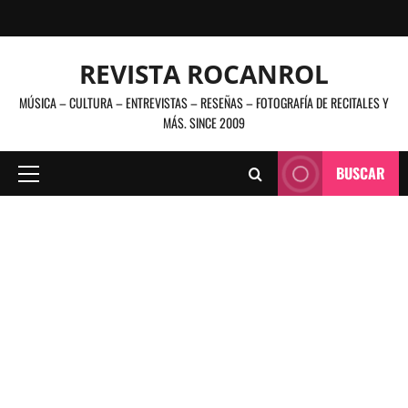
Saltar
al
contenido
REVISTA ROCANROL
MÚSICA – CULTURA – ENTREVISTAS – RESEÑAS – FOTOGRAFÍA DE RECITALES Y
MÁS. SINCE 2009
BUSCAR
Menú
principal