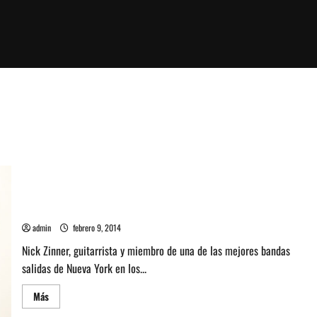
Nick Zinner de Yeah Yeah Yeahs llega como DJ este 14 y 15 de
febrero
admin
febrero 9, 2014
Nick Zinner, guitarrista y miembro de una de las mejores bandas
salidas de Nueva York en los...
Leer
Más
más
acerca