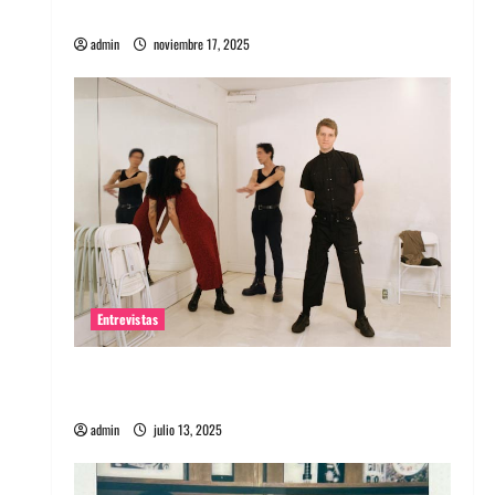
energía salvaje
admin
noviembre 17, 2025
Entrevistas
Entrevista a The Wants: Su universo
distorsionado
admin
julio 13, 2025