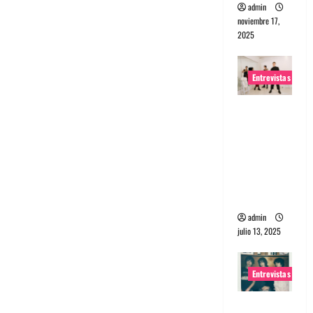
admin
noviembre 17,
2025
Entrevistas
Entrevista
a The
Wants: Su
universo
distorsion
ado
admin
julio 13, 2025
Entrevistas
Entrevista: