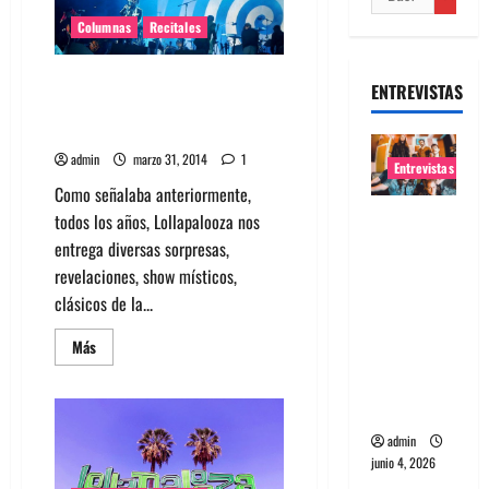
Columnas
Recitales
Lollapalooza Chile 2014: Lo
ENTREVISTAS
bueno, lo malo, lo místico y lo
feo –Domingo 30
admin
marzo 31, 2014
1
Entrevistas
Como señalaba anteriormente,
Entrevista
todos los años, Lollapalooza nos
banda
entrega diversas sorpresas,
Evolfo:
revelaciones, show místicos,
Hablándol
clásicos de la...
e
Leer
Más
directame
más
acerca
nte a tu
de
Lollapalooza
espíritu
Chile
2014:
admin
Lo
junio 4, 2026
bueno,
lo