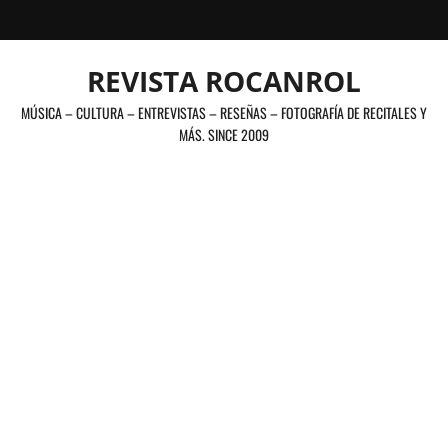
Saltar
al
contenido
REVISTA ROCANROL
MÚSICA – CULTURA – ENTREVISTAS – RESEÑAS – FOTOGRAFÍA DE RECITALES Y
MÁS. SINCE 2009