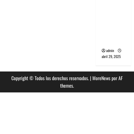
banda
PCR, No
Wave y Art
punk de
Corea del
Sur
admin
abril 29, 2025
Copyright © Todos los derechos reservados.
|
MoreNews
por AF
themes.