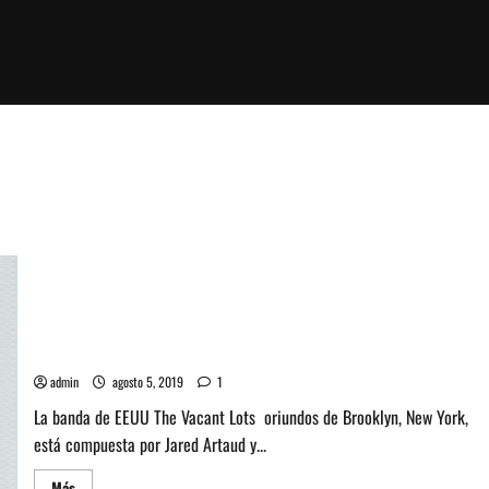
Escucha Bells nuevo single de la banda de New York, The
Vacant Lots
admin
agosto 5, 2019
1
La banda de EEUU The Vacant Lots oriundos de Brooklyn, New York,
está compuesta por Jared Artaud y...
Leer
Más