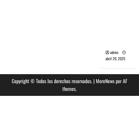
banda
PCR, No
Wave y Art
punk de
Corea del
Sur
admin
abril 29, 2025
Copyright © Todos los derechos reservados.
|
MoreNews
por AF
themes.