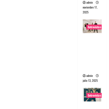
admin
noviembre 17,
2025
Entrevistas
Entrevista
a The
Wants: Su
universo
distorsion
ado
admin
julio 13, 2025
Entrevistas
Entrevista: