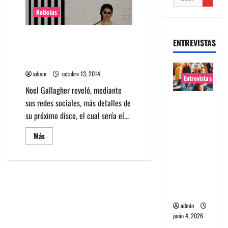
Noticias
Noel Gallagher anuncia nuevo
ENTREVISTAS
disco y lanza tema «In The Heat
Of The Moment»
admin
octubre 13, 2014
Entrevistas
Noel Gallagher reveló, mediante
Entrevista
sus redes sociales, más detalles de
banda
su próximo disco, el cual sería el...
Evolfo:
Leer
Más
Hablándol
más
acerca
e
de
Noel
directame
Gallagher
nte a tu
anuncia
nuevo
espíritu
disco
y
admin
lanza
tema
junio 4, 2026
«In
The