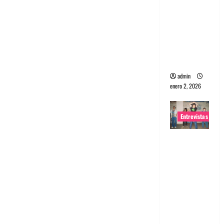
portugues
a
Maquina:
Directo y
visceral
admin
enero 2, 2026
Entrevistas
Entrevista
a la banda
japonesa
Zoobombs
: Una
energía
salvaje