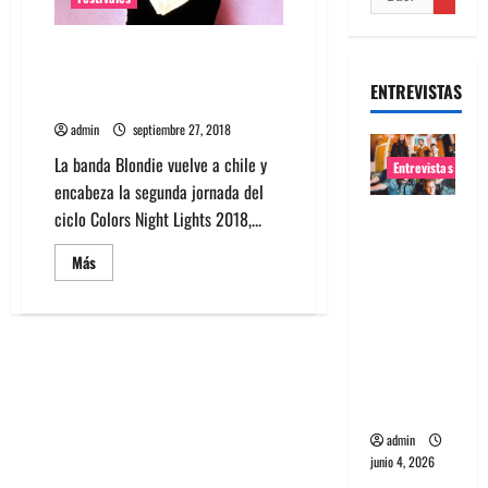
Blondie headliner de la segunda
jornada del Colors Night Lights
ENTREVISTAS
2018
admin
septiembre 27, 2018
La banda Blondie vuelve a chile y
Entrevistas
encabeza la segunda jornada del
Entrevista
ciclo Colors Night Lights 2018,...
banda
Leer
Más
Evolfo:
más
acerca
Hablándol
de
Blondie
e
headliner
de
directame
la
nte a tu
segunda
jornada
espíritu
del
Colors
admin
Night
Lights
junio 4, 2026
2018