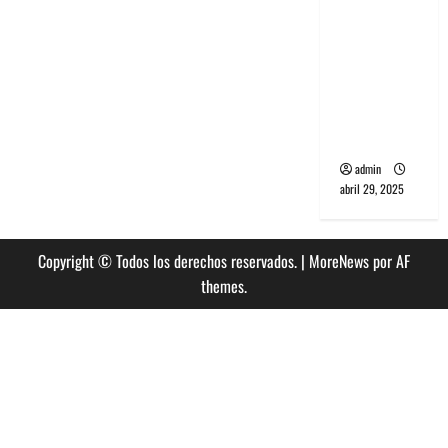
banda
PCR, No
Wave y Art
punk de
Corea del
Sur
admin
abril 29, 2025
Copyright © Todos los derechos reservados.
|
MoreNews
por AF
themes.