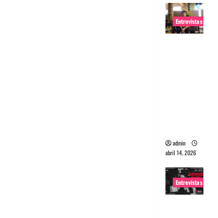
Entrevistas
Entrevista
Rudy De
Anda:
Conquista
ndo el
mundo,
una tocata
a la vez
admin
abril 14, 2026
Entrevistas
Entrevista
a banda