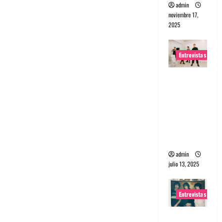
admin
noviembre 17,
2025
Entrevistas
Entrevista
a The
Wants: Su
universo
distorsion
ado
admin
julio 13, 2025
Entrevistas
Entrevista: