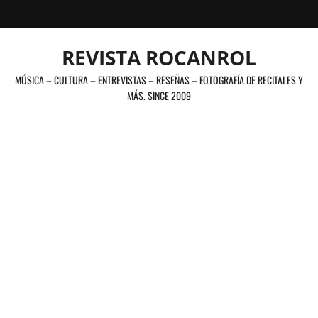
Saltar
al
contenido
REVISTA ROCANROL
MÚSICA – CULTURA – ENTREVISTAS – RESEÑAS – FOTOGRAFÍA DE RECITALES Y
MÁS. SINCE 2009