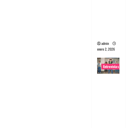
portugues
a
Maquina:
Directo y
visceral
admin
enero 2, 2026
Entrevistas
Entrevista
a la banda
japonesa
Zoobombs
: Una
energía
salvaje