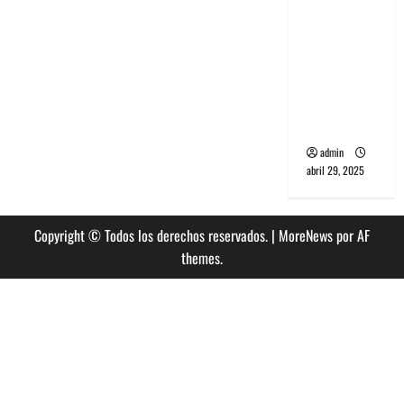
banda
PCR, No
Wave y Art
punk de
Corea del
Sur
admin
abril 29, 2025
Copyright © Todos los derechos reservados.
|
MoreNews
por AF
themes.