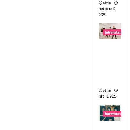
admin
noviembre 17,
2025
Entrevistas
Entrevista
a The
Wants: Su
universo
distorsion
ado
admin
julio 13, 2025
Entrevistas
Entrevista: