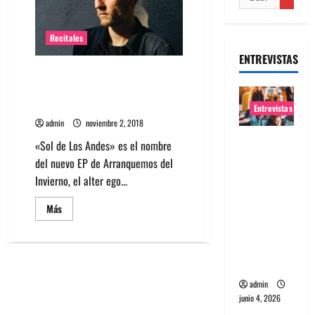
Recitales
ENTREVISTAS
Arranquemos del Invierno
agenda show de lanzamiento en
Santiago
Entrevistas
admin
noviembre 2, 2018
Entrevista
«Sol de Los Andes» es el nombre
banda
del nuevo EP de Arranquemos del
Evolfo:
Invierno, el alter ego...
Hablándol
Leer
Más
e
más
directame
acerca
de
nte a tu
Arranquemos
del
espíritu
Invierno
agenda
admin
show
de
junio 4, 2026
lanzamiento