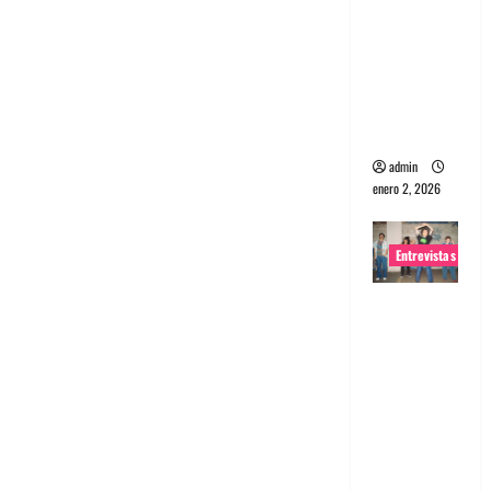
portugues
a
Maquina:
Directo y
visceral
admin
enero 2, 2026
Entrevistas
Entrevista
a la banda
japonesa
Zoobombs
: Una
energía
salvaje