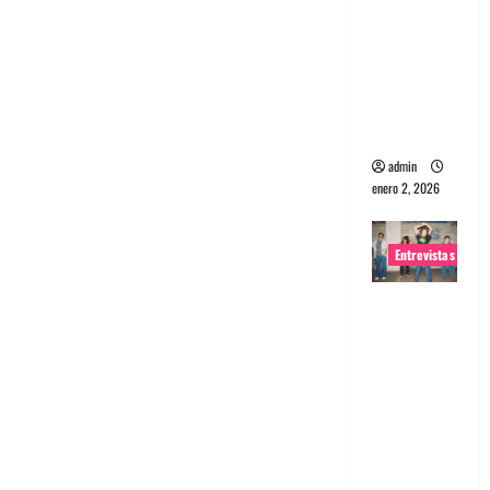
portugues
a
Maquina:
Directo y
visceral
admin
enero 2, 2026
Entrevistas
Entrevista
a la banda
japonesa
Zoobombs
: Una
energía
salvaje