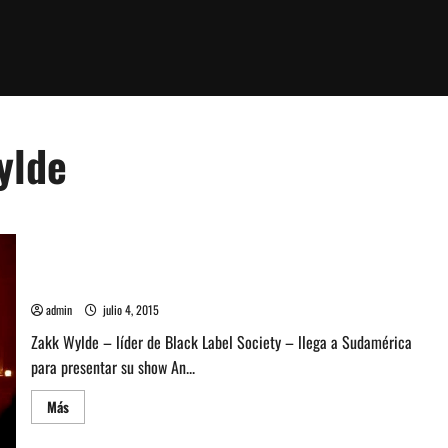
ylde
Zakk Wylde vuelve a Chile y se presenta en ex Oz
admin
julio 4, 2015
Zakk Wylde – líder de Black Label Society – llega a Sudamérica
para presentar su show An...
Leer
Más
más
acerca
de