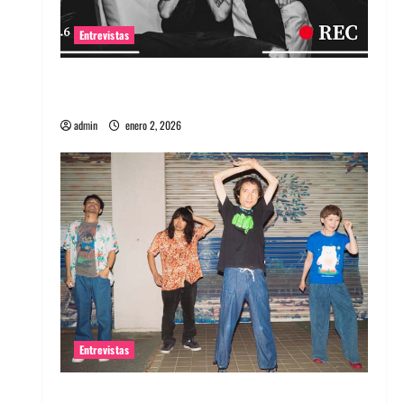
Entrevistas
Entrevista a banda portuguesa Maquina:
Directo y visceral
admin
enero 2, 2026
Entrevistas
Entrevista a la banda japonesa Zoobombs: Una