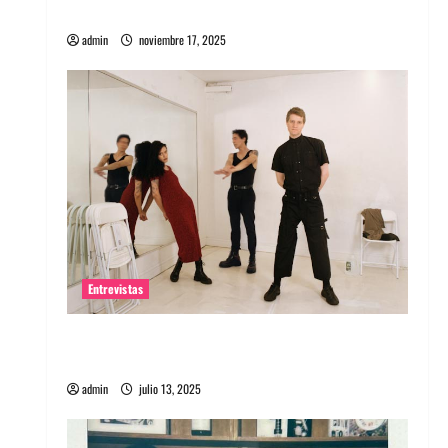
energía salvaje
admin
noviembre 17, 2025
Entrevistas
Entrevista a The Wants: Su universo
distorsionado
admin
julio 13, 2025