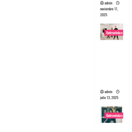
admin
noviembre 17,
2025
Entrevistas
Entrevista
a The
Wants: Su
universo
distorsion
ado
admin
julio 13, 2025
Entrevistas
Entrevista: