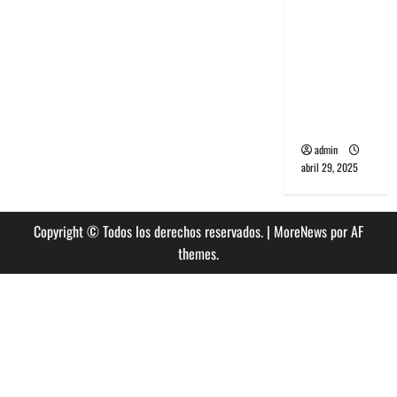
banda
PCR, No
Wave y Art
punk de
Corea del
Sur
admin
abril 29, 2025
Copyright © Todos los derechos reservados.
|
MoreNews
por AF
themes.