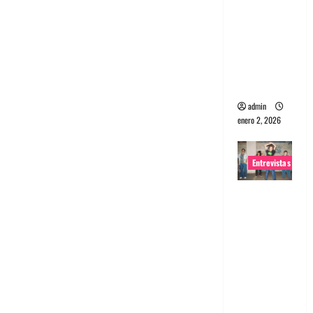
portugues
a
Maquina:
Directo y
visceral
admin
enero 2, 2026
Entrevistas
Entrevista
a la banda
japonesa
Zoobombs
: Una
energía
salvaje