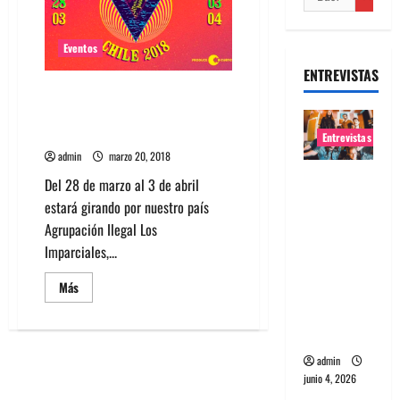
Eventos
ENTREVISTAS
La cumbia psicodélica llega a
Chile con la Agrupación Ilegal
Los Imparciales
Entrevistas
admin
marzo 20, 2018
Entrevista
Del 28 de marzo al 3 de abril
banda
estará girando por nuestro país
Evolfo:
Agrupación Ilegal Los
Hablándol
Imparciales,...
e
Leer
Más
directame
más
nte a tu
acerca
de
espíritu
La
cumbia
psicodélica
admin
llega
junio 4, 2026
a
Chile