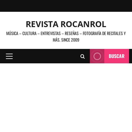
Saltar
al
contenido
REVISTA ROCANROL
MÚSICA – CULTURA – ENTREVISTAS – RESEÑAS – FOTOGRAFÍA DE RECITALES Y
MÁS. SINCE 2009
BUSCAR
Menú
principal