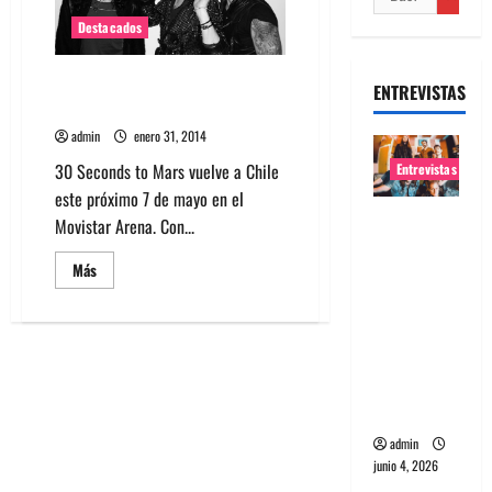
Destacados
30 Seconds to Mars vuelve a
ENTREVISTAS
Chile el 7 de mayo
admin
enero 31, 2014
30 Seconds to Mars vuelve a Chile
Entrevistas
este próximo 7 de mayo en el
Entrevista
Movistar Arena. Con...
banda
Leer
Más
Evolfo:
más
acerca
Hablándol
de
e
30
Seconds
directame
to
Mars
nte a tu
vuelve
a
espíritu
Chile
el
admin
7
junio 4, 2026
de
mayo