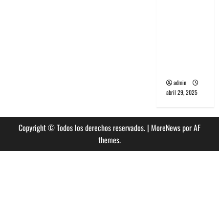
banda
PCR, No
Wave y Art
punk de
Corea del
Sur
admin
abril 29, 2025
Copyright © Todos los derechos reservados.
|
MoreNews
por AF
themes.