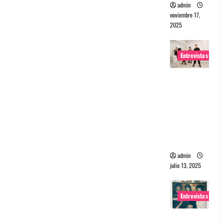
admin
noviembre 17,
2025
Entrevistas
Entrevista
a The
Wants: Su
universo
distorsion
ado
admin
julio 13, 2025
Entrevistas
Entrevista: