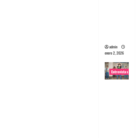
portugues
a
Maquina:
Directo y
visceral
admin
enero 2, 2026
Entrevistas
Entrevista
a la banda
japonesa
Zoobombs
: Una
energía
salvaje