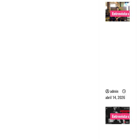
Entrevistas
Entrevista
Rudy De
Anda:
Conquista
ndo el
mundo,
una tocata
a la vez
admin
abril 14, 2026
Entrevistas
Entrevista
a banda