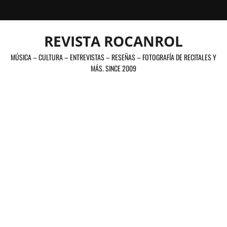
Saltar
al
contenido
REVISTA ROCANROL
MÚSICA – CULTURA – ENTREVISTAS – RESEÑAS – FOTOGRAFÍA DE RECITALES Y
MÁS. SINCE 2009