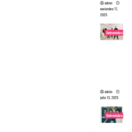
admin
noviembre 17,
2025
Entrevistas
Entrevista
a The
Wants: Su
universo
distorsion
ado
admin
julio 13, 2025
Entrevistas
Entrevista: