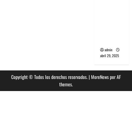
banda
PCR, No
Wave y Art
punk de
Corea del
Sur
admin
abril 29, 2025
Copyright © Todos los derechos reservados.
|
MoreNews
por AF
themes.