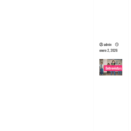
portugues
a
Maquina:
Directo y
visceral
admin
enero 2, 2026
Entrevistas
Entrevista
a la banda
japonesa
Zoobombs
: Una
energía
salvaje