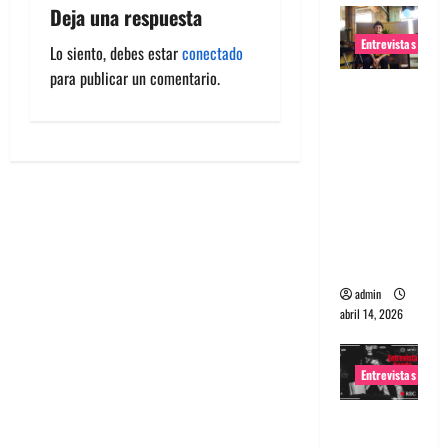
Deja una respuesta
Entrevistas
Lo siento, debes estar
conectado
para publicar un comentario.
Entrevista
Rudy De
Anda:
Conquista
ndo el
mundo,
una tocata
a la vez
admin
abril 14, 2026
Entrevistas
Entrevista
a banda