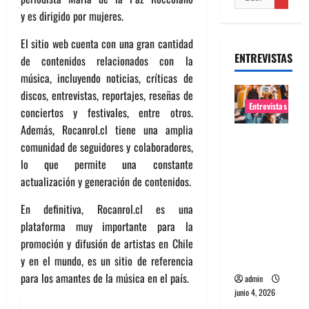
y es dirigido por mujeres.
El sitio web cuenta con una gran cantidad
ENTREVISTAS
de contenidos relacionados con la
música, incluyendo noticias, críticas de
discos, entrevistas, reportajes, reseñas de
Entrevistas
conciertos y festivales, entre otros.
Además, Rocanrol.cl tiene una amplia
Entrevista
comunidad de seguidores y colaboradores,
banda
lo que permite una constante
Evolfo:
actualización y generación de contenidos.
Hablándol
e
En definitiva, Rocanrol.cl es una
directame
plataforma muy importante para la
nte a tu
promoción y difusión de artistas en Chile
espíritu
y en el mundo, es un sitio de referencia
para los amantes de la música en el país.
admin
junio 4, 2026