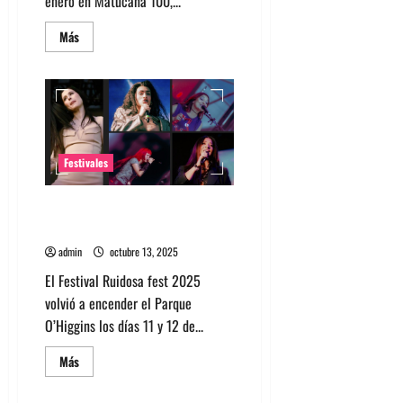
enero en Matucana 100,...
Leer
Más
más
acerca
de
MFest
regresa
en
enero
con
Rubio,
Ela
Festivales
Minus
y
chicarica
El rugido de las mujeres en
Ruidosa Fest 2025
admin
octubre 13, 2025
El Festival Ruidosa fest 2025
volvió a encender el Parque
O’Higgins los días 11 y 12 de...
Leer
Más
más
acerca
de