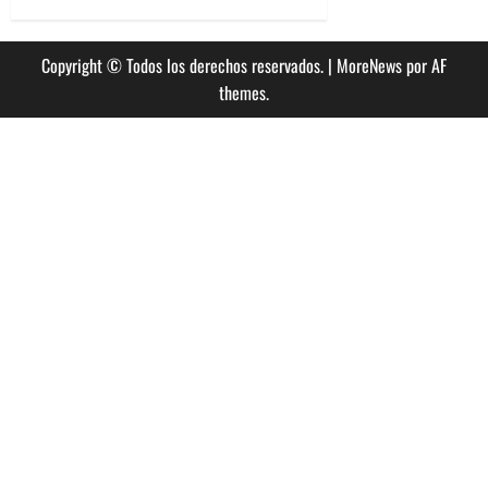
up
por
entradas
día
Copyright © Todos los derechos reservados.
|
MoreNews
por AF
themes.