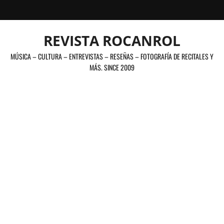
Saltar
al
contenido
REVISTA ROCANROL
MÚSICA – CULTURA – ENTREVISTAS – RESEÑAS – FOTOGRAFÍA DE RECITALES Y
MÁS. SINCE 2009