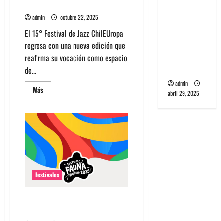
2025 celebra su 15a edición
banda
admin
octubre 22, 2025
PCR, No
Wave y Art
El 15° Festival de Jazz ChilEUropa
punk de
regresa con una nueva edición que
Corea del
reafirma su vocación como espacio
Sur
de...
admin
Leer
Más
abril 29, 2025
más
acerca
de
Jazz
gratis:
Festival
ChilEUropa
2025
celebra
su
15a
edición
Festivales
Conoce los horarios del Fauna
Primavera 2025