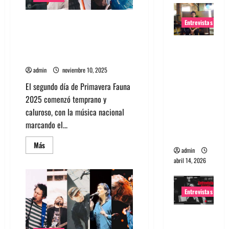
Día 2 Primavera Fauna 2025:
Entrevistas
intensidad, misticismo y una
noche legendaria con Massive
Entrevista
Attack
Rudy De
Anda:
admin
noviembre 10, 2025
Conquista
El segundo día de Primavera Fauna
ndo el
2025 comenzó temprano y
mundo,
caluroso, con la música nacional
una tocata
marcando el...
a la vez
Leer
Más
admin
más
acerca
abril 14, 2026
de
Día
2
Primavera
Entrevistas
Fauna
2025:
intensidad,
Entrevista
misticismo
y
a banda