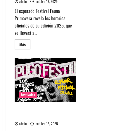
admin
octubre 17, 2025
El esperado Festival Fauna
Primavera revela los horarios
oficiales de su edición 2025, que
se llevará a...
Leer
Más
más
acerca
de
Conoce
los
horarios
del
Fauna
Primavera
2025
Festivales
PogoFest 2025: Los Peores de
Chile conmemoran a lo grande
admin
octubre 16, 2025