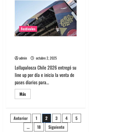
El
rugido
de
las
mujeres
en
Ruidosa
Festivales
Fest
2025
Lollapalooza Chile 2026 entregó
su line up por día
admin
octubre 2, 2025
Lollapalooza Chile 2026 entregó su
line up por día e inicia la venta de
pases diarios para...
Leer
Más
más
acerca
de
Lollapalooza
Chile
Paginación
Anterior
1
2
3
4
5
2026
entregó
su
…
18
Siguiente
de
line