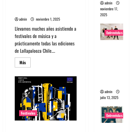
sueño
admin
Manual de supervivencia para
hecho
noviembre 17,
realidad
Lollapalooza Chile 3.0
2025
admin
noviembre 1, 2025
Llevamos muchos años asistiendo a
Entrevistas
festivales de música y a
prácticamente todas las ediciones
Entrevista
de Lollapalooza Chile....
a The
Wants: Su
Leer
Más
más
universo
acerca
de
distorsion
Manual
ado
de
supervivencia
para
admin
Lollapalooza
julio 13, 2025
Chile
3.0
Festivales
Entrevistas
Jazz gratis: Festival ChilEUropa
Entrevista: