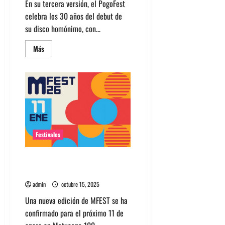
En su tercera versión, el PogoFest
celebra los 30 años del debut de
su disco homónimo, con...
Leer
Más
más
acerca
de
PogoFest
2025:
Los
Peores
de
Chile
conmemoran
a
lo
Festivales
grande
MFest regresa en enero con
Rubio, Ela Minus y chicarica
admin
octubre 15, 2025
Una nueva edición de MFEST se ha
confirmado para el próximo 11 de