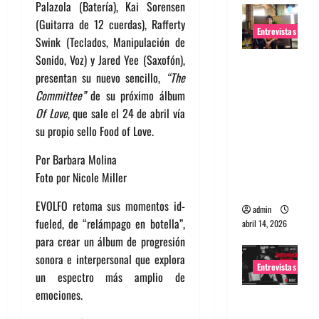
Palazola (Batería), Kai Sorensen
(Guitarra de 12 cuerdas), Rafferty
Entrevistas
Swink (Teclados, Manipulación de
Sonido, Voz) y Jared Yee (Saxofón),
Entrevista
presentan su nuevo sencillo,
“The
Rudy De
Committee”
de su próximo álbum
Anda:
Of Love
, que sale el 24 de abril vía
Conquista
su propio sello Food of Love.
ndo el
mundo,
Por Barbara Molina
una tocata
Foto por Nicole Miller
a la vez
EVOLFO retoma sus momentos id-
admin
fueled, de “relámpago en botella”,
abril 14, 2026
para crear un álbum de progresión
sonora e interpersonal que explora
Entrevistas
un espectro más amplio de
emociones.
Entrevista
a banda