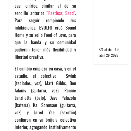
banda
casi onírico, similar al de su
PCR, No
sencillo anterior
“Restless Seed”
.
Wave y Art
Para seguir rompiendo sus
punk de
inhibiciones, EVOLFO creó Sound
Corea del
Home y su sello Food of Love, para
Sur
que la banda y su comunidad
pudieran tener más flexibilidad y
admin
abril 29, 2025
libertad creativa.
El cambio empieza en casa, y en el
estudio, el colectivo Swink
(teclados, voz), Matt Gibbs, Ben
Adams (guitarra, voz), Ronnie
Lanzilotta (bajo), Dave Palazola
(batería), Kai Sorensen (guitarra,
voz) y Jared Yee (saxofón)
confiaron en su brújula colectiva
interior, agregando instintivamente