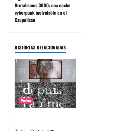
v
Brutalismus 3000: una noche
e
cyberpunk inolvidable en el
Caupolicán
g
a
HISTORIAS RELACIONADAS
c
i
ó
n
d
Musica
e
Canciones recomendadas
e
para el 2026