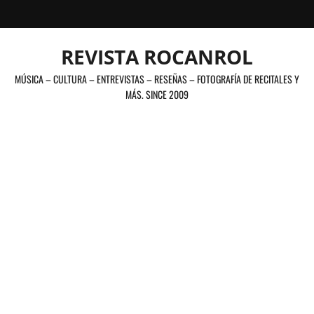
Saltar
al
contenido
REVISTA ROCANROL
MÚSICA – CULTURA – ENTREVISTAS – RESEÑAS – FOTOGRAFÍA DE RECITALES Y
MÁS. SINCE 2009