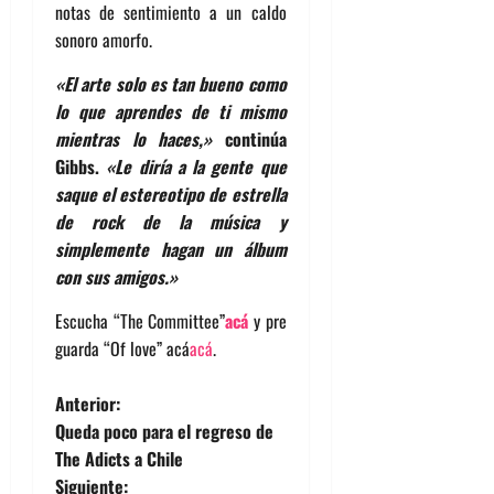
notas de sentimiento a un caldo
sonoro amorfo.
«El arte solo es tan bueno como
lo que aprendes de ti mismo
mientras lo haces,»
continúa
Gibbs.
«Le diría a la gente que
saque el estereotipo de estrella
de rock de la música y
simplemente hagan un álbum
con sus amigos.»
Escucha “The Committee”
acá
y pre
guarda “Of love” acá
acá
.
N
Anterior:
Queda poco para el regreso de
a
The Adicts a Chile
Siguiente: