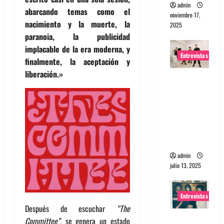
admin
abarcando temas como el
noviembre 17,
nacimiento y la muerte, la
2025
paranoia, la publicidad
implacable de la era moderna, y
Entrevistas
finalmente, la aceptación y
liberación.»
Entrevista
a The
Wants: Su
universo
distorsion
ado
admin
julio 13, 2025
Entrevistas
Después de escuchar
“The
Entrevista:
Committee”
, se genera un estado