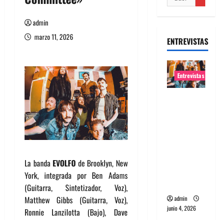
admin
marzo 11, 2026
ENTREVISTAS
Entrevistas
Entrevista
banda
Evolfo:
Hablándol
e
directame
La banda
EVOLFO
de Brooklyn, New
nte a tu
York, integrada por Ben Adams
espíritu
(Guitarra, Sintetizador, Voz),
Matthew Gibbs (Guitarra, Voz),
admin
junio 4, 2026
Ronnie Lanzilotta (Bajo), Dave