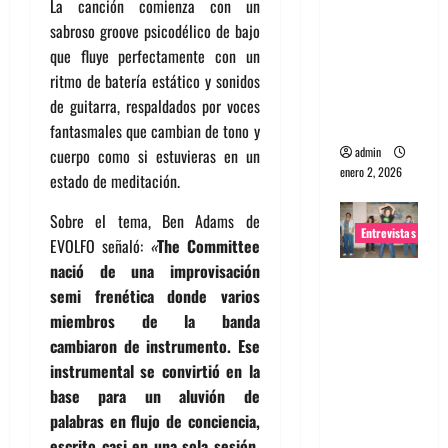
La canción comienza con un
portugues
sabroso groove psicodélico de bajo
a
que fluye perfectamente con un
Maquina:
ritmo de batería estático y sonidos
Directo y
de guitarra, respaldados por voces
visceral
fantasmales que cambian de tono y
admin
cuerpo como si estuvieras en un
enero 2, 2026
estado de meditación.
Sobre el tema, Ben Adams de
Entrevistas
EVOLFO señaló:
«
The Committee
nació de una improvisación
Entrevista
semi frenética donde varios
a la banda
miembros de la banda
japonesa
cambiaron de instrumento. Ese
Zoobombs
instrumental se convirtió en la
: Una
base para un aluvión de
energía
palabras en flujo de conciencia,
salvaje
escrito casi en una sola sesión,