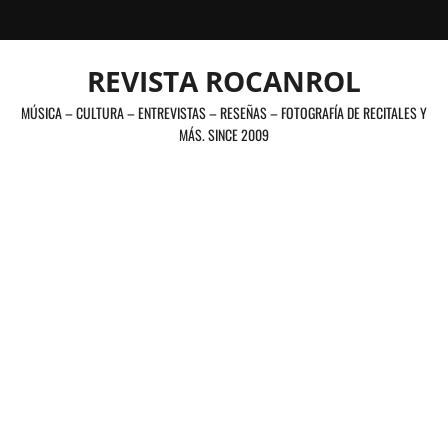
Saltar
al
contenido
REVISTA ROCANROL
MÚSICA – CULTURA – ENTREVISTAS – RESEÑAS – FOTOGRAFÍA DE RECITALES Y
MÁS. SINCE 2009