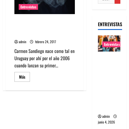
Entrevistas
Entrevista a Carmen Sandiego:
ENTREVISTAS
«La simpatía es un don
superficial»
admin
febrero 24, 2017
Entrevistas
Carmen Sandiego nace como tal en
Entrevista
Uruguay por ahí por el año 2006
banda
cuando lanzan su primer...
Evolfo:
Leer
Más
Hablándol
más
acerca
e
de
Entrevista
directame
a
nte a tu
Carmen
Sandiego:
espíritu
«La
simpatía
admin
es
un
junio 4, 2026
don
superficial»