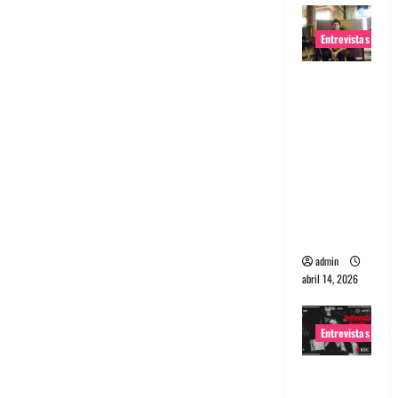
Entrevistas
Entrevista
Rudy De
Anda:
Conquista
ndo el
mundo,
una tocata
a la vez
admin
abril 14, 2026
Entrevistas
Entrevista
a banda