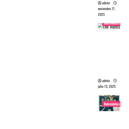
admin
noviembre 17,
2025
Entrevistas
Entrevista
a The
Wants: Su
universo
distorsion
ado
admin
julio 13, 2025
Entrevistas
Entrevista:
banda