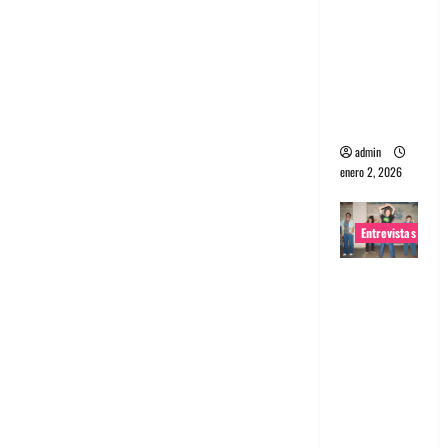
portugues
a
Maquina:
Directo y
visceral
admin
enero 2, 2026
Entrevistas
Entrevista
a la banda
japonesa
Zoobombs
: Una
energía
salvaje