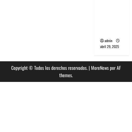
PCR, No
Wave y Art
punk de
Corea del
Sur
admin
abril 29, 2025
Copyright © Todos los derechos reservados.
|
MoreNews
por AF
themes.