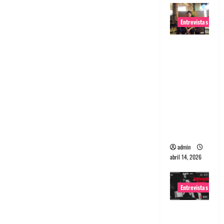
Entrevistas
Entrevista
Rudy De
Anda:
Conquista
ndo el
mundo,
una tocata
a la vez
admin
abril 14, 2026
Entrevistas
Entrevista
a banda