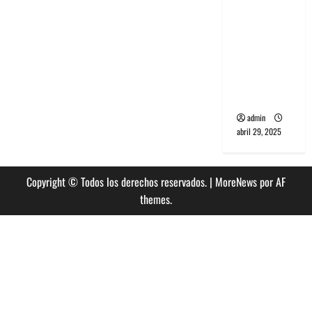
banda
PCR, No
Wave y Art
punk de
Corea del
Sur
admin
abril 29, 2025
Copyright © Todos los derechos reservados.
|
MoreNews
por AF
themes.