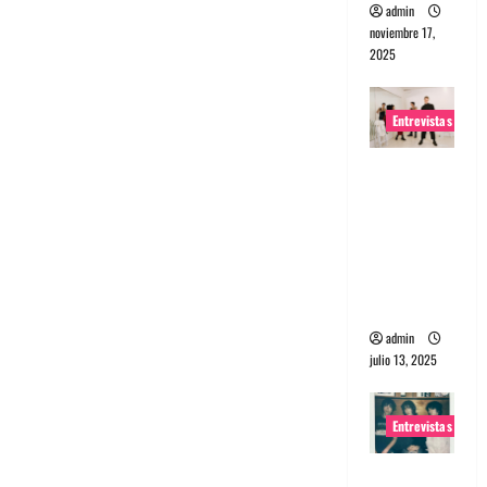
admin
noviembre 17,
2025
Entrevistas
Entrevista
a The
Wants: Su
universo
distorsion
ado
admin
julio 13, 2025
Entrevistas
Entrevista: