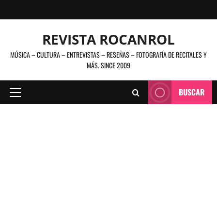
Saltar
al
contenido
REVISTA ROCANROL
MÚSICA – CULTURA – ENTREVISTAS – RESEÑAS – FOTOGRAFÍA DE RECITALES Y
MÁS. SINCE 2009
BUSCAR
Menú
principal