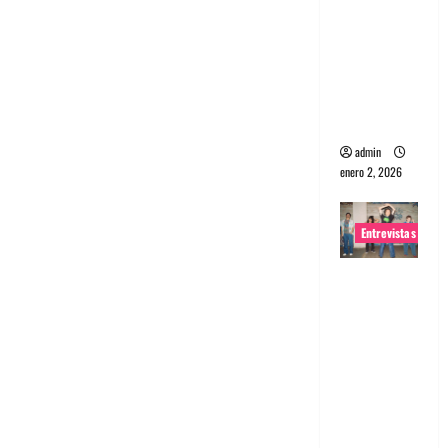
portugues
a
Maquina:
Directo y
visceral
admin
enero 2, 2026
Entrevistas
Entrevista
a la banda
japonesa
Zoobombs
: Una
energía
salvaje