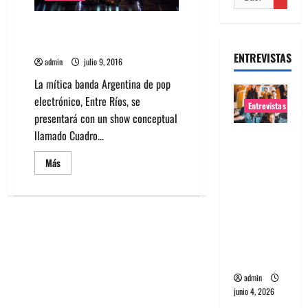
Banda Argentina Entre Ríos
agenda show en Chile
ENTREVISTAS
admin
julio 9, 2016
La mítica banda Argentina de pop
electrónico, Entre Ríos, se
Entrevistas
presentará con un show conceptual
llamado Cuadro...
Entrevista
banda
Leer
Más
Evolfo:
más
acerca
Hablándol
de
Banda
e
Argentina
Entre
directame
Ríos
agenda
nte a tu
show
espíritu
en
Chile
admin
junio 4, 2026