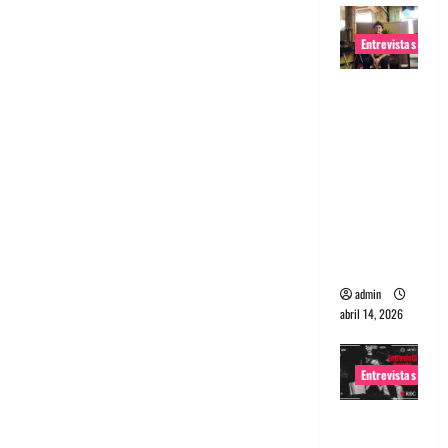
Entrevistas
Entrevista
Rudy De
Anda:
Conquista
ndo el
mundo,
una tocata
a la vez
admin
abril 14, 2026
Entrevistas
Entrevista
a banda