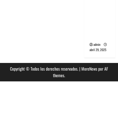
banda
PCR, No
Wave y Art
punk de
Corea del
Sur
admin
abril 29, 2025
Copyright © Todos los derechos reservados.
|
MoreNews
por AF
themes.