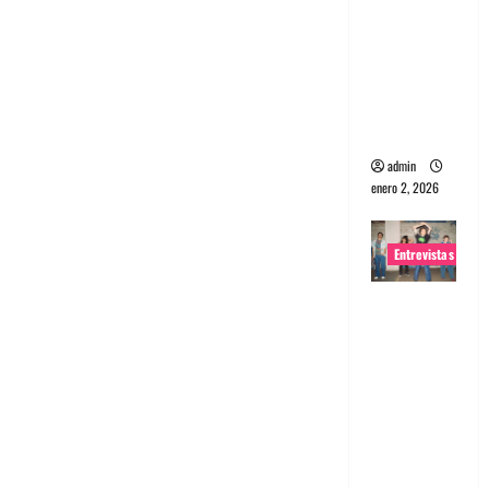
portugues
a
Maquina:
Directo y
visceral
admin
enero 2, 2026
Entrevistas
Entrevista
a la banda
japonesa
Zoobombs
: Una
energía
salvaje