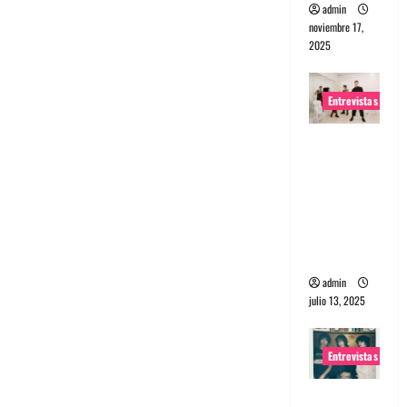
admin
noviembre 17,
2025
Entrevistas
Entrevista
a The
Wants: Su
universo
distorsion
ado
admin
julio 13, 2025
Entrevistas
Entrevista: