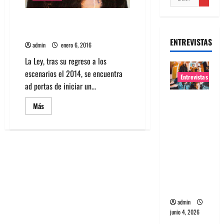
La Ley se presentará en Blondie
en Marzo
ENTREVISTAS
admin
enero 6, 2016
La Ley, tras su regreso a los
escenarios el 2014, se encuentra
Entrevistas
ad portas de iniciar un...
Entrevista
Leer
Más
banda
más
acerca
Evolfo:
de
La
Hablándol
Ley
se
e
presentará
en
directame
Blondie
nte a tu
en
Marzo
espíritu
admin
junio 4, 2026