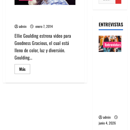
Ellie Goulding estrena video
para Goodness Gracious
ENTREVISTAS
admin
enero 7, 2014
Ellie Goulding estrena video para
Goodness Gracious, el cual está
Entrevistas
lleno de color, luz y diversión.
Goulding...
Entrevista
banda
Leer
Más
Evolfo:
más
acerca
Hablándol
de
Ellie
e
Goulding
estrena
directame
video
para
nte a tu
Goodness
espíritu
Gracious
admin
junio 4, 2026