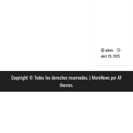
banda
PCR, No
Wave y Art
punk de
Corea del
Sur
admin
abril 29, 2025
Copyright © Todos los derechos reservados.
|
MoreNews
por AF
themes.