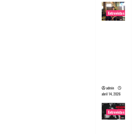
Entrevistas
Entrevista
Rudy De
Anda:
Conquista
ndo el
mundo,
una tocata
a la vez
admin
abril 14, 2026
Entrevistas
Entrevista
a banda