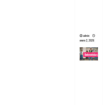
portugues
a
Maquina:
Directo y
visceral
admin
enero 2, 2026
Entrevistas
Entrevista
a la banda
japonesa
Zoobombs
: Una
energía
salvaje