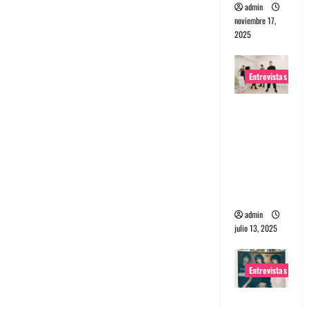
admin
noviembre 17,
2025
Entrevistas
Entrevista
a The
Wants: Su
universo
distorsion
ado
admin
julio 13, 2025
Entrevistas
Entrevista: