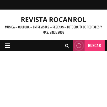
Saltar
al
contenido
REVISTA ROCANROL
MÚSICA – CULTURA – ENTREVISTAS – RESEÑAS – FOTOGRAFÍA DE RECITALES Y
MÁS. SINCE 2009
BUSCAR
Menú
principal