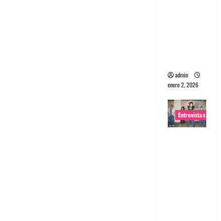
portugues
a
Maquina:
Directo y
visceral
admin
enero 2, 2026
Entrevistas
Entrevista
a la banda
japonesa
Zoobombs
: Una
energía
salvaje