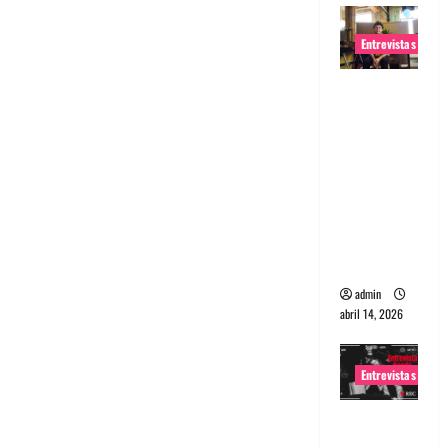
Entrevistas
Entrevista
Rudy De
Anda:
Conquista
ndo el
mundo,
una tocata
a la vez
admin
abril 14, 2026
Entrevistas
Entrevista
a banda