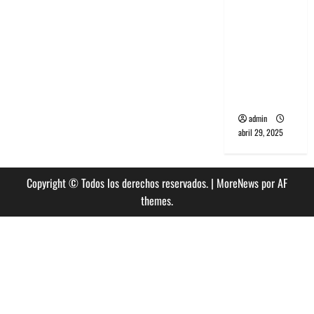
banda
PCR, No
Wave y Art
punk de
Corea del
Sur
admin
abril 29, 2025
Copyright © Todos los derechos reservados.
|
MoreNews
por AF
themes.