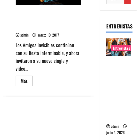
Los Amigos Invisibles sacan
video junto a Los Auténticos
ENTREVISTAS
Decadentes
admin
marzo 10, 2017
Los Amigos Invisibles continúan
Entrevistas
con su fiesta interminable, y ahora
invitaron a su nuevo single y
Entrevista
video...
banda
Evolfo:
Leer
Más
más
Hablándol
acerca
e
de
Los
directame
Amigos
Invisibles
nte a tu
sacan
video
espíritu
junto
a
admin
Los
junio 4, 2026
Auténticos
Decadentes