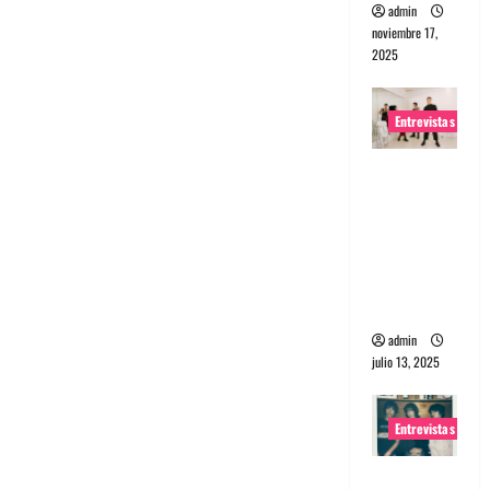
admin
noviembre 17,
2025
Entrevistas
Entrevista
a The
Wants: Su
universo
distorsion
ado
admin
julio 13, 2025
Entrevistas
Entrevista: