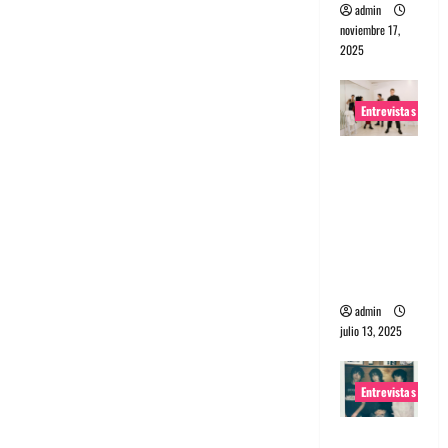
admin
noviembre 17,
2025
Entrevistas
Entrevista
a The
Wants: Su
universo
distorsion
ado
admin
julio 13, 2025
Entrevistas
Entrevista: