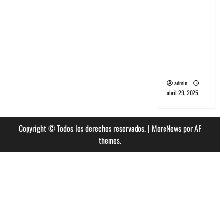
banda
PCR, No
Wave y Art
punk de
Corea del
Sur
admin
abril 29, 2025
Copyright © Todos los derechos reservados.
|
MoreNews
por AF
themes.