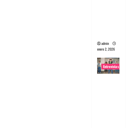
portugues
a
Maquina:
Directo y
visceral
admin
enero 2, 2026
Entrevistas
Entrevista
a la banda
japonesa
Zoobombs
: Una
energía
salvaje