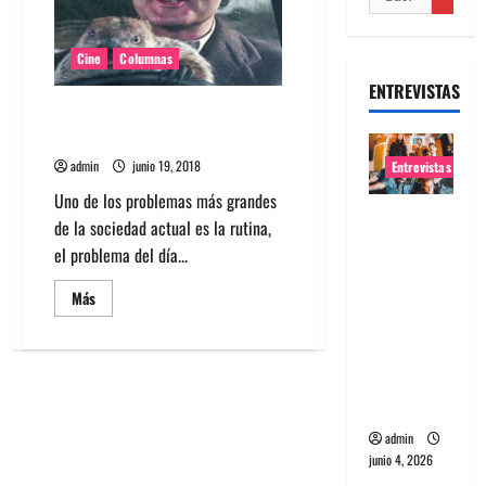
Cine
Columnas
ENTREVISTAS
Homevideo: El día de la
marmota
admin
junio 19, 2018
Entrevistas
Uno de los problemas más grandes
Entrevista
de la sociedad actual es la rutina,
banda
el problema del día...
Evolfo:
Hablándol
Leer
Más
más
e
acerca
de
directame
Homevideo:
El
nte a tu
día
de
espíritu
la
marmota
admin
junio 4, 2026