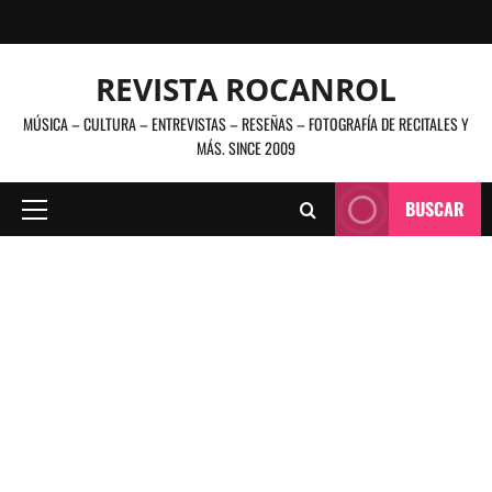
Saltar
al
contenido
REVISTA ROCANROL
MÚSICA – CULTURA – ENTREVISTAS – RESEÑAS – FOTOGRAFÍA DE RECITALES Y
MÁS. SINCE 2009
BUSCAR
Menú
principal