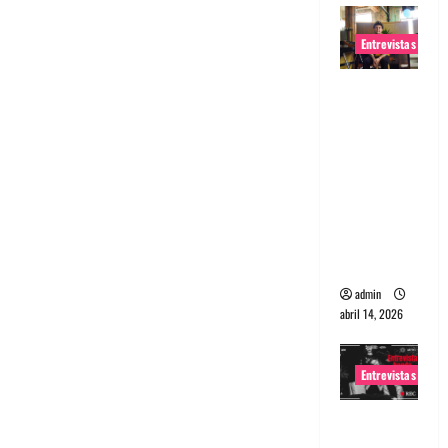
Entrevistas
Entrevista
Rudy De
Anda:
Conquista
ndo el
mundo,
una tocata
a la vez
admin
abril 14, 2026
Entrevistas
Entrevista
a banda