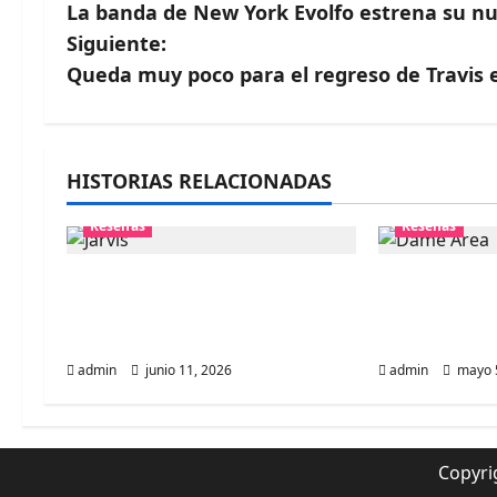
La banda de New York Evolfo estrena su n
a
Siguiente:
v
Queda muy poco para el regreso de Travis e
e
g
HISTORIAS RELACIONADAS
a
Reseñas
Reseñas
c
Pulp en Chile 2026: Una
Dame Area e
i
celebración más allá de la
ritual indust
nostalgia
concesione
ó
admin
junio 11, 2026
admin
mayo 5
n
d
Copyri