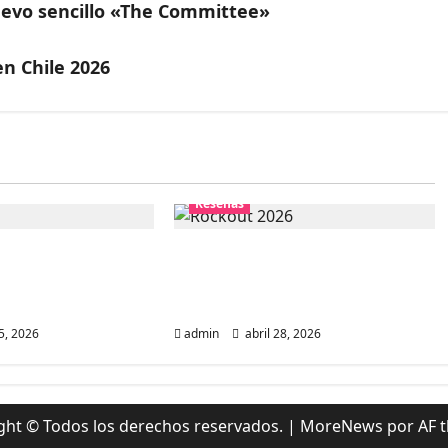
uevo sencillo «The Committee»
n Chile 2026
Reseñas
n Club Vita:
El Regreso de Rockout 2026:
rial sin
Un año cargado de Punk
s
Rock. Parte 3 y final
, 2026
admin
abril 28, 2026
ght © Todos los derechos reservados.
|
MoreNews
por AF 