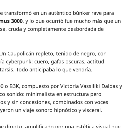
e transformó en un auténtico búnker rave para
smus 3000
, y lo que ocurrió fue mucho más que un
tensa, cruda y completamente desbordada de
 Un Caupolicán repleto, teñido de negro, con
ía cyberpunk: cuero, gafas oscuras, actitud
atarsis. Todo anticipaba lo que vendría.
00 o B3K, compuesto por
Victoria Vassiliki Daldas
y
tico sonido: minimalista en estructura pero
vos y sin concesiones, combinados con voces
yeron un viaje sonoro hipnótico y visceral.
pe directo, amplificado por una estética visual que