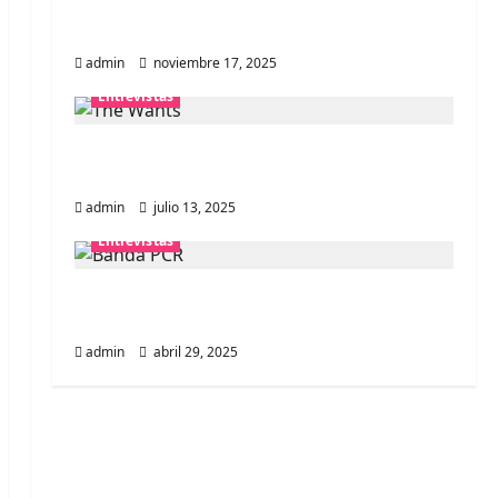
Entrevista a la banda japonesa
Zoobombs: Una energía salvaje
admin
noviembre 17, 2025
Entrevistas
Entrevista a The Wants: Su universo
distorsionado
admin
julio 13, 2025
Entrevistas
Entrevista: banda PCR, No Wave y Art
punk de Corea del Sur
admin
abril 29, 2025