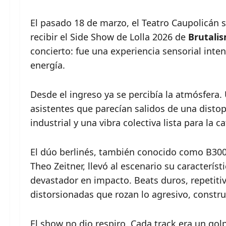
El pasado 18 de marzo, el
Teatro Caupolicán
s
recibir el Side Show de Lolla 2026 de
Brutali
concierto: fue una experiencia sensorial in
energía.
Desde el ingreso ya se percibía la atmósfera.
asistentes que parecían salidos de una distop
industrial y una vibra colectiva lista para la c
El dúo berlinés, también conocido como B30
Theo Zeitner
, llevó al escenario su caracterís
devastador en impacto. Beats duros, repetiti
distorsionadas que rozan lo agresivo, constru
El show no dio respiro. Cada track era un gol