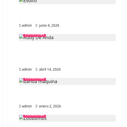
Entrevista banda Evolfo: Hablándole
directamente a tu espíritu
admin
junio 4, 2026
Entrevistas
Entrevista Rudy De Anda:
Conquistando el mundo, una tocata a
la vez
admin
abril 14, 2026
Entrevistas
Entrevista a banda portuguesa
Maquina: Directo y visceral
admin
enero 2, 2026
Entrevistas