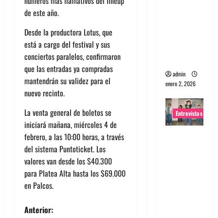
números más llamativos del lineup
portugues
de este año.
a
Desde la productora Lotus, que
Maquina:
está a cargo del festival y sus
Directo y
conciertos paralelos, confirmaron
visceral
que las entradas ya compradas
admin
mantendrán su validez para el
enero 2, 2026
nuevo recinto.
La venta general de boletos se
Entrevistas
iniciará mañana, miércoles 4 de
Entrevista
febrero, a las 10:00 horas, a través
a la banda
del sistema Puntoticket. Los
japonesa
valores van desde los $40.300
Zoobombs
para Platea Alta hasta los $69.000
: Una
en Palcos.
energía
N
salvaje
Anterior: