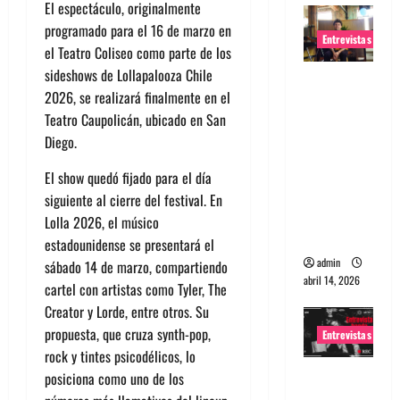
El espectáculo, originalmente
programado para el 16 de marzo en
Entrevistas
el Teatro Coliseo como parte de los
sideshows de Lollapalooza Chile
Entrevista
2026, se realizará finalmente en el
Rudy De
Teatro Caupolicán, ubicado en San
Anda:
Diego.
Conquista
ndo el
El show quedó fijado para el día
mundo,
siguiente al cierre del festival. En
una tocata
Lolla 2026, el músico
a la vez
estadounidense se presentará el
admin
sábado 14 de marzo, compartiendo
abril 14, 2026
cartel con artistas como Tyler, The
Creator y Lorde, entre otros. Su
propuesta, que cruza synth-pop,
Entrevistas
rock y tintes psicodélicos, lo
Entrevista
posiciona como uno de los
a banda