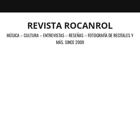
Saltar
al
contenido
REVISTA ROCANROL
MÚSICA – CULTURA – ENTREVISTAS – RESEÑAS – FOTOGRAFÍA DE RECITALES Y
MÁS. SINCE 2009