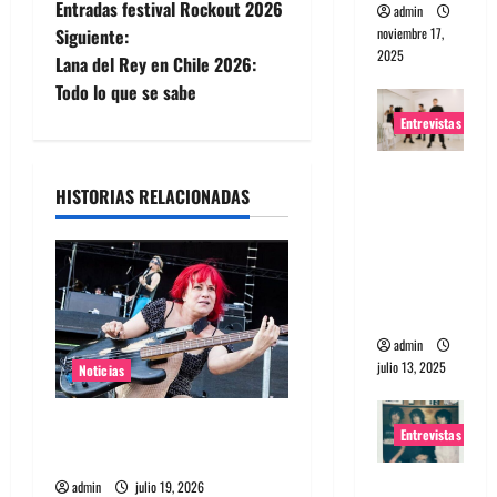
Entradas festival Rockout 2026
admin
a
noviembre 17,
Siguiente:
2025
Lana del Rey en Chile 2026:
v
Todo lo que se sabe
e
Entrevistas
g
Entrevista
HISTORIAS RELACIONADAS
a The
a
Wants: Su
universo
c
distorsion
i
ado
admin
ó
julio 13, 2025
Noticias
n
Bajista de L7 Jennifer Finch
Entrevistas
d
murió a los 59 años
Entrevista:
admin
julio 19, 2026