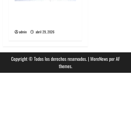
Grimes lanzará nuevo disco
este 2026 llamado Psy
Opera
admin
abril 29, 2026
Copyright © Todos los derechos reservados.
|
MoreNews
por AF
themes.