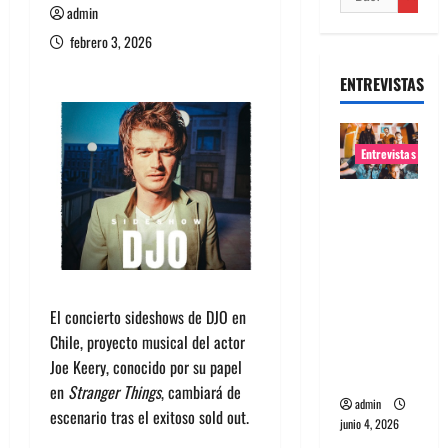
admin
febrero 3, 2026
ENTREVISTAS
Entrevistas
Entrevista
banda
Evolfo:
Hablándol
e
El concierto sideshows de DJO en
directame
Chile, proyecto musical del actor
nte a tu
Joe Keery, conocido por su papel
espíritu
en
Stranger Things
, cambiará de
admin
escenario tras el exitoso sold out.
junio 4, 2026