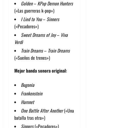
Golden
–
KPop Demon Hunters
(«Las guerreras k-pop»)
I Lied to You
–
Sinners
(«Pecadores»)
Sweet Dreams of Joy
–
Viva
Verdi
Train Dreams
–
Train Dreams
(«Sueños de trenes»)
Mejor banda sonora original:
Bugonia
Frankenstein
Hamnet
One Battle After Another
(«Una
batalla tras otra»)
Sinners
(«Pecadores»)