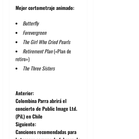
Mejor cortometraje animado:
Butterfly
Forevergreen
The Girl Who Cried Pearls
Retirement Plan
(«Plan de
retiro»)
The Three Sisters
N
Anterior:
Colombina Parra abrirá el
a
concierto de Public Image Ltd.
(PiL) en Chile
v
Siguiente:
e
Canciones recomendadas para