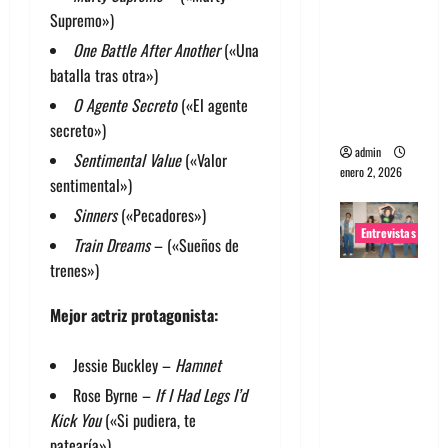
Supremo»)
portugues
a
One Battle After Another
(«Una
Maquina:
batalla tras otra»)
Directo y
O Agente Secreto
(«El agente
visceral
secreto»)
admin
Sentimental Value
(«Valor
enero 2, 2026
sentimental»)
Sinners
(«Pecadores»)
Entrevistas
Train Dreams
– («Sueños de
trenes»)
Entrevista
a la banda
Mejor actriz protagonista:
japonesa
Zoobombs
Jessie Buckley –
Hamnet
: Una
Rose Byrne –
If I Had Legs I’d
energía
Kick You
(«Si pudiera, te
salvaje
patearía»)