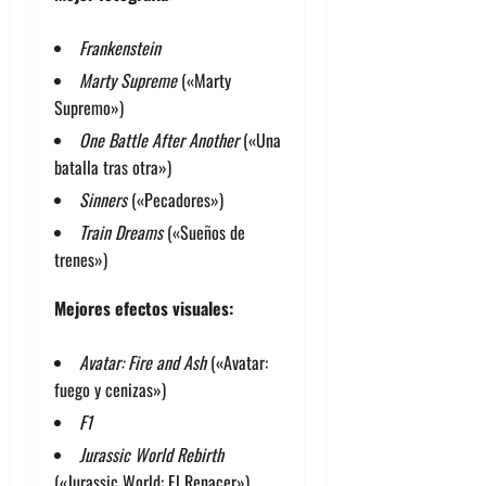
Frankenstein
Marty Supreme
(«Marty
Supremo»)
One Battle After Another
(«Una
batalla tras otra»)
Sinners
(«Pecadores»)
Train Dreams
(«Sueños de
trenes»)
Mejores efectos visuales:
Avatar: Fire and Ash
(«Avatar:
fuego y cenizas»)
F1
Jurassic World Rebirth
(«Jurassic World: El Renacer»)