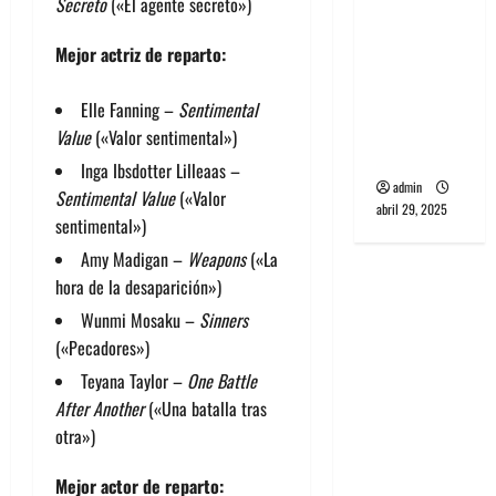
Secreto
(«El agente secreto»)
banda
PCR, No
Mejor actriz de reparto:
Wave y Art
punk de
Elle Fanning –
Sentimental
Corea del
Value
(«Valor sentimental»)
Sur
Inga Ibsdotter Lilleaas –
admin
Sentimental Value
(«Valor
abril 29, 2025
sentimental»)
Amy Madigan –
Weapons
(«La
hora de la desaparición»)
Wunmi Mosaku –
Sinners
(«Pecadores»)
Teyana Taylor –
One Battle
After Another
(«Una batalla tras
otra»)
Mejor actor de reparto: