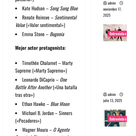
admin
Kate Hudson –
Song Sung Blue
noviembre 17,
2025
Renate Reinsve –
Sentimental
Value
(«Valor sentimental»)
Emma Stone –
Bugonia
Entrevistas
Entrevista
Mejor actor protagonista:
a The
Wants: Su
Timothée Chalamet – Marty
universo
Supreme («Marty Supremo»)
distorsion
Leonardo DiCaprio –
One
ado
Battle After Another
(«Una batalla
tras otra»)
admin
julio 13, 2025
Ethan Hawke –
Blue Moon
Michael B. Jordan – Sinners
Entrevistas
(«Pecadores»)
Wagner Moura –
O Agente
Entrevista: