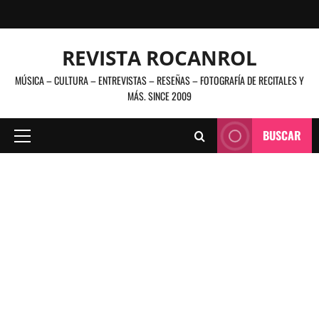
Saltar
al
contenido
REVISTA ROCANROL
MÚSICA – CULTURA – ENTREVISTAS – RESEÑAS – FOTOGRAFÍA DE RECITALES Y
MÁS. SINCE 2009
BUSCAR
Menú
principal