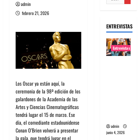
admin
febrero 21, 2026
ENTREVISTAS
Entrevistas
Entrevista
banda
Evolfo:
Los Oscar ya están aquí, la
Hablándol
ceremonia de la 98ª edición de los
e
galardones de la Academia de las
directame
Artes y Ciencias Cinematográficas
nte a tu
tendrá lugar el 15 de marzo. Ese
espíritu
día, el comediante estadounidense
admin
Conan O’Brien volverá a presentar
junio 4, 2026
la gala, que tendrá lugar en el