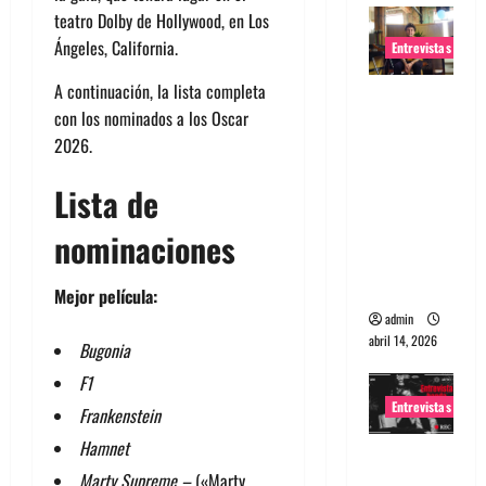
teatro Dolby de Hollywood, en Los
Ángeles, California.
Entrevistas
A continuación, la lista completa
Entrevista
con los nominados a los Oscar
Rudy De
2026.
Anda:
Conquista
Lista de
ndo el
mundo,
nominaciones
una tocata
a la vez
Mejor película:
admin
abril 14, 2026
Bugonia
F1
Entrevistas
Frankenstein
Hamnet
Entrevista
Marty Supreme –
(«Marty
a banda