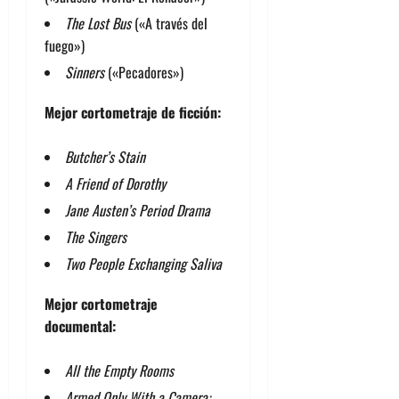
The Lost Bus
(«A través del
fuego»)
Sinners
(«Pecadores»)
Mejor cortometraje de ficción:
Butcher’s Stain
A Friend of Dorothy
Jane Austen’s Period Drama
The Singers
Two People Exchanging Saliva
Mejor cortometraje
documental:
All the Empty Rooms
Armed Only With a Camera: