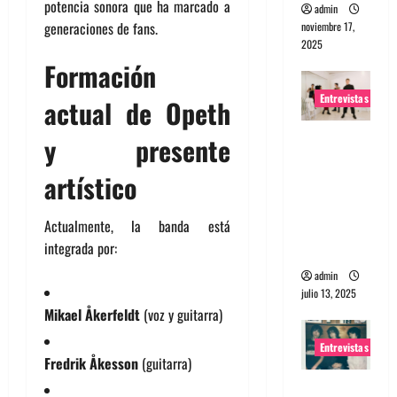
potencia sonora que ha marcado a
admin
generaciones de fans.
noviembre 17,
2025
Formación
Entrevistas
actual de Opeth
Entrevista
y presente
a The
artístico
Wants: Su
universo
Actualmente, la banda está
distorsion
integrada por:
ado
admin
julio 13, 2025
Mikael Åkerfeldt
(voz y guitarra)
Entrevistas
Fredrik Åkesson
(guitarra)
Entrevista: