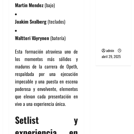
banda
Martin Mendez
(bajo)
PCR, No
Wave y Art
Joakim Svalberg
(teclados)
punk de
Corea del
Waltteri Väyrynen
(batería)
Sur
admin
Esta formación atraviesa uno de
abril 29, 2025
los momentos más sólidos y
maduros de la carrera de Opeth,
respaldada por una ejecución
impecable y una puesta en escena
poderosa y envolvente, elementos
que elevan cada presentación en
vivo a una experiencia única.
Setlist y
experiencia en