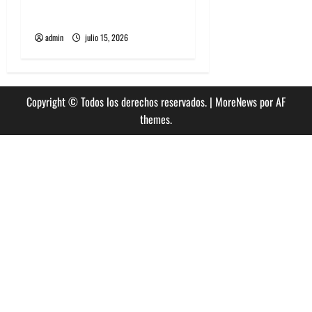
High Vis confirma su
esperado debut en Chile
admin
julio 15, 2026
Copyright © Todos los derechos reservados.
|
MoreNews
por AF
themes.