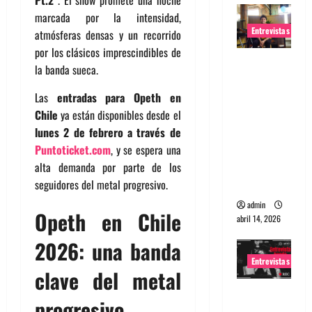
Pt.2”
. El show promete una noche
marcada por la intensidad,
Entrevistas
atmósferas densas y un recorrido
por los clásicos imprescindibles de
Entrevista
la banda sueca.
Rudy De
Anda:
Las
entradas para Opeth en
Conquista
Chile
ya están disponibles desde el
ndo el
lunes 2 de febrero a través de
mundo,
Puntoticket.com
, y se espera una
una tocata
alta demanda por parte de los
a la vez
seguidores del metal progresivo.
admin
Opeth en Chile
abril 14, 2026
2026: una banda
Entrevistas
clave del metal
Entrevista
progresivo
a banda