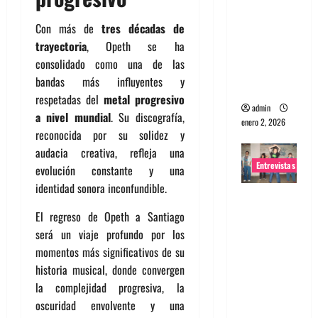
portugues
Con más de
tres décadas de
a
trayectoria
, Opeth se ha
Maquina:
consolidado como una de las
Directo y
bandas más influyentes y
visceral
respetadas del
metal progresivo
admin
a nivel mundial
. Su discografía,
enero 2, 2026
reconocida por su solidez y
audacia creativa, refleja una
Entrevistas
evolución constante y una
identidad sonora inconfundible.
Entrevista
a la banda
El regreso de Opeth a Santiago
japonesa
será un viaje profundo por los
Zoobombs
momentos más significativos de su
: Una
historia musical, donde convergen
energía
la complejidad progresiva, la
salvaje
oscuridad envolvente y una