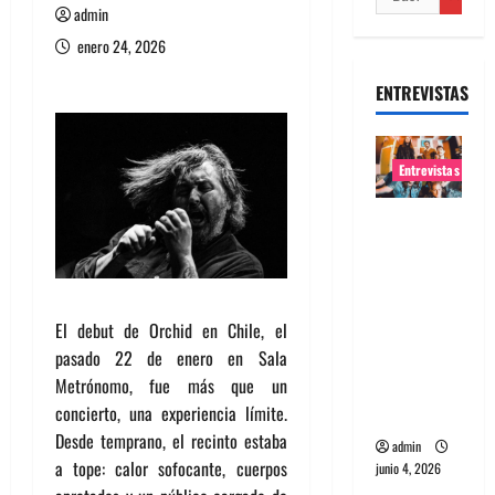
admin
enero 24, 2026
ENTREVISTAS
Entrevistas
Entrevista
banda
Evolfo:
Hablándol
El debut de Orchid en Chile, el
e
pasado 22 de enero en Sala
directame
Metrónomo, fue más que un
nte a tu
concierto, una experiencia límite.
espíritu
Desde temprano, el recinto estaba
admin
a tope: calor sofocante, cuerpos
junio 4, 2026