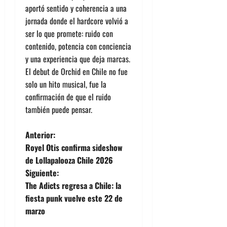
aportó sentido y coherencia a una
jornada donde el hardcore volvió a
ser lo que promete: ruido con
contenido, potencia con conciencia
y una experiencia que deja marcas.
El debut de Orchid en Chile no fue
solo un hito musical, fue la
confirmación de que el ruido
también puede pensar.
N
Anterior:
Royel Otis confirma sideshow
a
de Lollapalooza Chile 2026
Siguiente:
v
The Adicts regresa a Chile: la
e
fiesta punk vuelve este 22 de
marzo
g