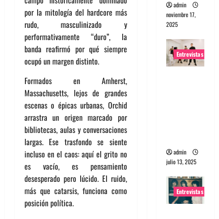
admin
por la mitología del hardcore más
noviembre 17,
rudo, masculinizado y
2025
performativamente “duro”, la
banda reafirmó por qué siempre
Entrevistas
ocupó un margen distinto.
Entrevista
Formados en Amherst,
a The
Massachusetts, lejos de grandes
Wants: Su
escenas o épicas urbanas, Orchid
universo
arrastra un origen marcado por
distorsion
bibliotecas, aulas y conversaciones
ado
largas. Ese trasfondo se siente
admin
incluso en el caos: aquí el grito no
julio 13, 2025
es vacío, es pensamiento
desesperado pero lúcido. El ruido,
más que catarsis, funciona como
Entrevistas
posición política.
Entrevista: