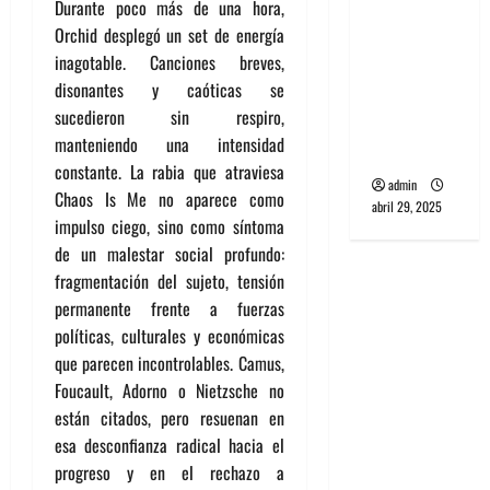
Durante poco más de una hora,
banda
Orchid desplegó un set de energía
PCR, No
inagotable. Canciones breves,
Wave y Art
disonantes y caóticas se
punk de
sucedieron sin respiro,
Corea del
manteniendo una intensidad
Sur
constante. La rabia que atraviesa
admin
Chaos Is Me no aparece como
abril 29, 2025
impulso ciego, sino como síntoma
de un malestar social profundo:
fragmentación del sujeto, tensión
permanente frente a fuerzas
políticas, culturales y económicas
que parecen incontrolables. Camus,
Foucault, Adorno o Nietzsche no
están citados, pero resuenan en
esa desconfianza radical hacia el
progreso y en el rechazo a