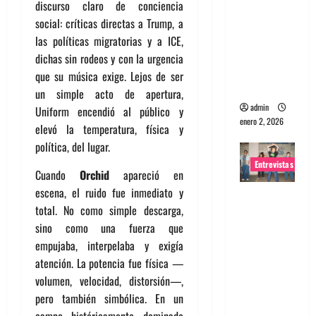
discurso claro de conciencia
portugues
social: críticas directas a Trump, a
a
las políticas migratorias y a ICE,
Maquina:
dichas sin rodeos y con la urgencia
Directo y
que su música exige. Lejos de ser
visceral
un simple acto de apertura,
admin
Uniform encendió al público y
enero 2, 2026
elevó la temperatura, física y
política, del lugar.
Entrevistas
Cuando
Orchid
apareció en
escena, el ruido fue inmediato y
Entrevista
total. No como simple descarga,
a la banda
sino como una fuerza que
japonesa
empujaba, interpelaba y exigía
Zoobombs
atención. La potencia fue física —
: Una
volumen, velocidad, distorsión—,
energía
pero también simbólica. En un
salvaje
campo históricamente dominado