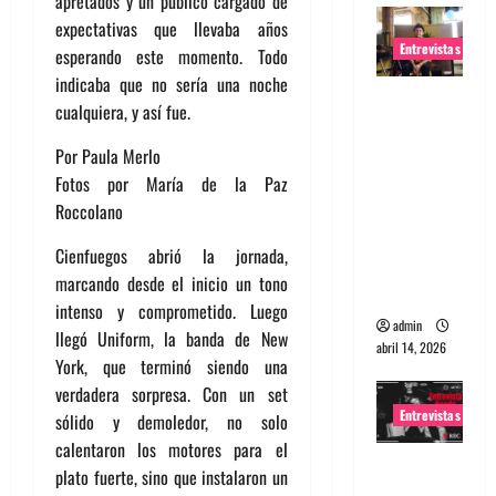
apretados y un público cargado de
expectativas que llevaba años
Entrevistas
esperando este momento. Todo
indicaba que no sería una noche
Entrevista
cualquiera, y así fue.
Rudy De
Anda:
Por Paula Merlo
Conquista
Fotos por María de la Paz
ndo el
Roccolano
mundo,
Cienfuegos abrió la jornada,
una tocata
marcando desde el inicio un tono
a la vez
intenso y comprometido. Luego
admin
llegó Uniform, la banda de New
abril 14, 2026
York, que terminó siendo una
verdadera sorpresa. Con un set
Entrevistas
sólido y demoledor, no solo
calentaron los motores para el
Entrevista
plato fuerte, sino que instalaron un
a banda