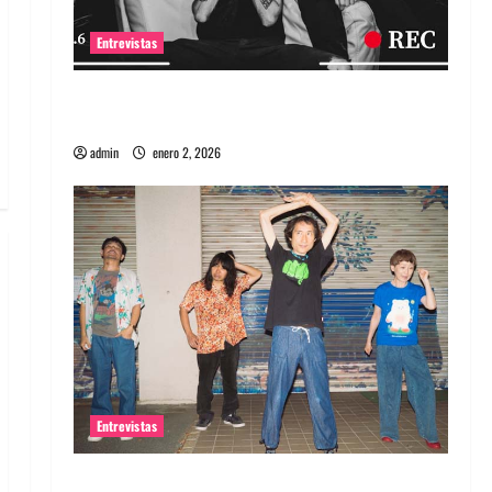
Entrevistas
Entrevista a banda portuguesa Maquina:
Directo y visceral
admin
enero 2, 2026
Entrevistas
Entrevista a la banda japonesa Zoobombs: Una