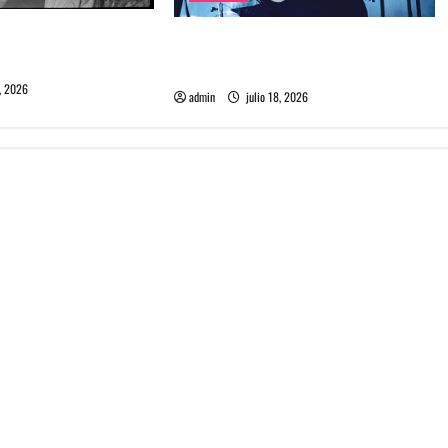
me maten debuta en
Tame Impala en Chile: La historia
especial con el público chileno
, 2026
admin
julio 18, 2026