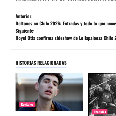
N
Anterior:
Deftones en Chile 2026: Entradas y todo lo que nece
a
Siguiente:
v
Royel Otis confirma sideshow de Lollapalooza Chile
e
g
HISTORIAS RELACIONADAS
a
c
i
ó
Recitales
Recitales
n