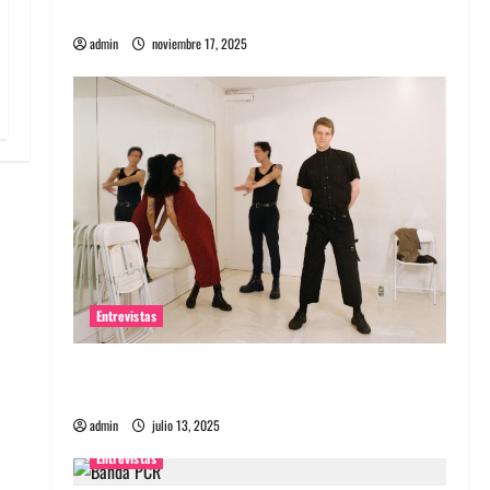
energía salvaje
admin
noviembre 17, 2025
Entrevistas
Entrevista a The Wants: Su universo
distorsionado
admin
julio 13, 2025
Entrevistas