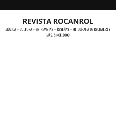
Saltar
al
contenido
REVISTA ROCANROL
MÚSICA – CULTURA – ENTREVISTAS – RESEÑAS – FOTOGRAFÍA DE RECITALES Y
MÁS. SINCE 2009