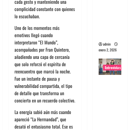
cada gesto y manteniendo una
portugues
complicidad constante con quienes
a
lo escuchaban.
Maquina:
Uno de los momentos más
Directo y
emotivos llegó cuando
visceral
interpretaron
“El Mundo”
,
admin
acompañados por
Fran Quintero
,
enero 2, 2026
añadiendo una capa de cercanía
que solo reforzó el espíritu de
Entrevistas
reencuentro que marcó la noche.
Fue un instante de pausa y
Entrevista
vulnerabilidad compartida, el tipo
a la banda
de detalle que transforma un
japonesa
concierto en un recuerdo colectivo.
Zoobombs
: Una
La energía subió aún más cuando
energía
apareció
“La Hermandad”
, que
salvaje
desató el entusiasmo total. Ese es