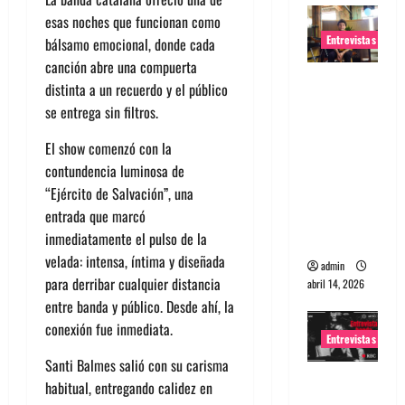
esas noches que funcionan como
Entrevistas
bálsamo emocional, donde cada
canción abre una compuerta
Entrevista
distinta a un recuerdo y el público
Rudy De
se entrega sin filtros.
Anda:
El show comenzó con la
Conquista
contundencia luminosa de
ndo el
“Ejército de Salvación”
, una
mundo,
entrada que marcó
una tocata
inmediatamente el pulso de la
a la vez
velada: intensa, íntima y diseñada
admin
para derribar cualquier distancia
abril 14, 2026
entre banda y público. Desde ahí, la
conexión fue inmediata.
Entrevistas
Santi Balmes salió con su carisma
Entrevista
habitual, entregando calidez en
a banda