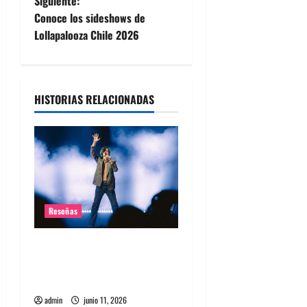
Siguiente:
e
Conoce los sideshows de
Lollapalooza Chile 2026
g
a
HISTORIAS RELACIONADAS
c
i
ó
n
Reseñas
d
Pulp en Chile 2026: Una
e
celebración más allá de la
e
nostalgia
admin
junio 11, 2026