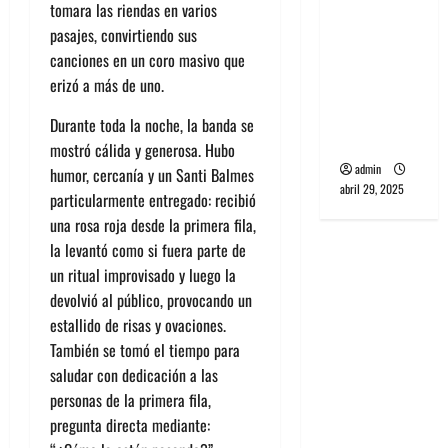
tomara las riendas en varios
banda
pasajes, convirtiendo sus
PCR, No
canciones en un coro masivo que
Wave y Art
erizó a más de uno.
punk de
Corea del
Durante toda la noche, la banda se
Sur
mostró cálida y generosa. Hubo
admin
humor, cercanía y un Santi Balmes
abril 29, 2025
particularmente entregado:
recibió
una rosa roja desde la primera fila,
la levantó como si fuera parte de
un ritual improvisado y luego la
devolvió al público
, provocando un
estallido de risas y ovaciones.
También se tomó el tiempo para
saludar con dedicación a las
personas de la primera fila,
pregunta directa mediante: