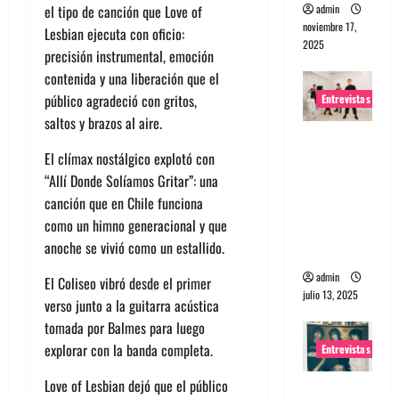
admin
el tipo de canción que Love of
noviembre 17,
Lesbian ejecuta con oficio:
2025
precisión instrumental, emoción
contenida y una liberación que el
público agradeció con gritos,
Entrevistas
saltos y brazos al aire.
Entrevista
El clímax nostálgico explotó con
a The
“Allí Donde Solíamos Gritar”
: una
Wants: Su
canción que en Chile funciona
universo
como un himno generacional y que
distorsion
anoche se vivió como un estallido.
ado
admin
El Coliseo vibró desde el primer
julio 13, 2025
verso junto a la guitarra acústica
tomada por Balmes para luego
explorar con la banda completa.
Entrevistas
Love of Lesbian dejó que el público
Entrevista: