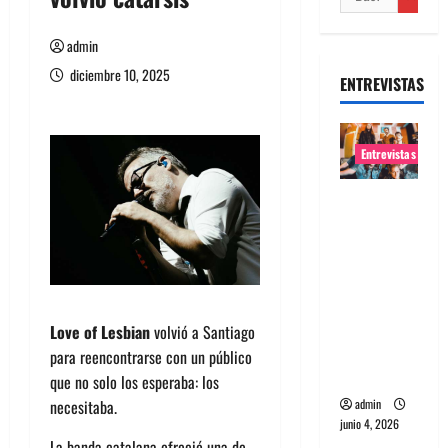
admin
diciembre 10, 2025
ENTREVISTAS
Entrevistas
Entrevista
banda
Evolfo:
Hablándol
e
directame
Love of Lesbian
volvió a Santiago
nte a tu
para reencontrarse con un público
espíritu
que no solo los esperaba: los
necesitaba.
admin
junio 4, 2026
La banda catalana ofreció una de