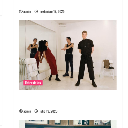
energía salvaje
admin
noviembre 17, 2025
Entrevistas
Entrevista a The Wants: Su universo
distorsionado
admin
julio 13, 2025