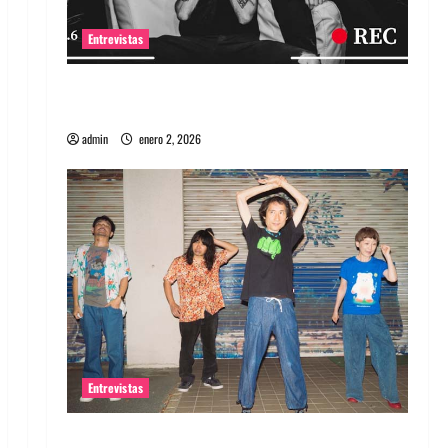
Entrevistas
Entrevista a banda portuguesa Maquina:
Directo y visceral
admin
enero 2, 2026
Entrevistas
Entrevista a la banda japonesa Zoobombs: Una