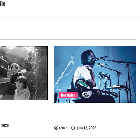
ile
Recitales
me maten debuta en
Tame Impala en Chile: La historia
especial con el público chileno
, 2026
admin
julio 18, 2026