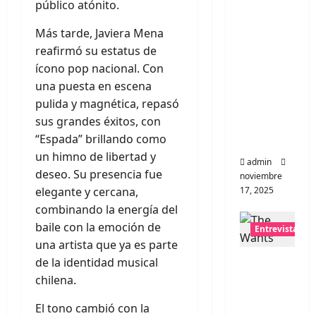
Entrevis
público atónito.
ta a la
Más tarde, Javiera Mena
banda
reafirmó su estatus de
japones
ícono pop nacional. Con
a
una puesta en escena
Zoobom
pulida y magnética, repasó
bs: Una
sus grandes éxitos, con
energía
“Espada” brillando como
salvaje
un himno de libertad y
admin
deseo. Su presencia fue
noviembre
elegante y cercana,
17, 2025
combinando la energía del
baile con la emoción de
Entrevistas
una artista que ya es parte
Entrevis
de la identidad musical
ta a The
chilena.
Wants:
El tono cambió con la
Su