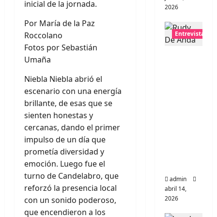
inicial de la jornada.
2026
Por María de la Paz
Entrevistas
Roccolano
Fotos por Sebastián
Entrevis
Umaña
ta Rudy
Niebla Niebla abrió el
De
escenario con una energía
Anda:
brillante, de esas que se
Conquis
sienten honestas y
tando el
cercanas, dando el primer
mundo,
impulso de un día que
una
prometía diversidad y
tocata a
emoción. Luego fue el
la vez
turno de Candelabro, que
admin
reforzó la presencia local
abril 14,
2026
con un sonido poderoso,
que encendieron a los