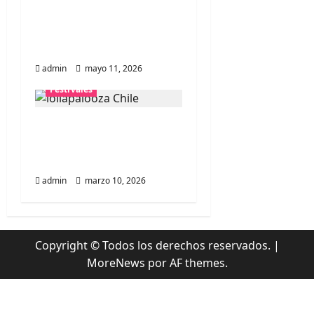
Se confirmó a The
r
Strokes como primer
headliner
a
admin
mayo 11, 2026
d
Festivales
a
Entradas baratas para
s
Lollapalooza Chile, la
guía que debes saber
admin
marzo 10, 2026
Copyright © Todos los derechos reservados.
|
MoreNews
por AF themes.