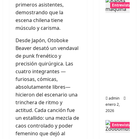
primeros asistentes,
Entrevistas
demostrando que la
Entrevis
escena chilena tiene
ta a
músculo y carisma.
banda
Desde Japón, Otoboke
portugu
Beaver desató un vendaval
esa
de punk frenético y
Maquin
precisión quirúrgica. Las
a:
cuatro integrantes —
Directo
furiosas, cómicas,
y
absolutamente libres—
visceral
hicieron del escenario una
admin
trinchera de ritmo y
enero 2,
actitud. Cada canción fue
2026
un estallido: una mezcla de
caos controlado y poder
Entrevistas
femenino que dejó al