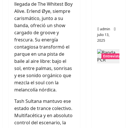
llegada de The Whitest Boy
universo
Alive. Erlend Øye, siempre
distorsio
carismático, junto a su
nado
banda, ofreció un show
admin
cargado de groove y
julio 13,
frescura. Su energía
2025
contagiosa transformó el
parque en una pista de
Entrevistas
baile al aire libre: bajo el
sol, entre palmas, sonrisas
Entrevis
y ese sonido orgánico que
ta:
mezcla el soul con la
banda
melancolía nórdica.
PCR, No
Wave y
Tash Sultana mantuvo ese
Art
estado de trance colectivo.
punk de
Multifacética y en absoluto
Corea
control del escenario, la
del Sur