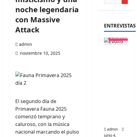
noche legendaria
con Massive
ENTREVISTAS
Attack
Entrevistas
admin
Entrevis
noviembre 10, 2025
ta
banda
Evolfo:
Hablánd
ole
directa
El segundo día de
mente a
Primavera Fauna 2025
tu
comenzó temprano y
espíritu
caluroso, con la música
admin
nacional marcando el pulso
junio 4,