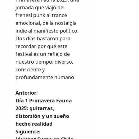
jornada que viajó del
frenesí punk al trance
emocional, de la nostalgia
indie al manifiesto político.
Dos días bastaron para
recordar por qué este
festival es un reflejo de
nuestro tiempo: diverso,
consciente y
profundamente humano
N
Anterior:
Día 1 Primavera Fauna
a
2025: guitarras,
distorsión y un sueño
v
hecho realidad
e
Siguiente: