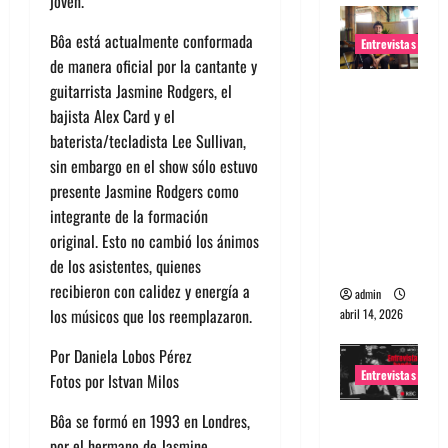
joven.
Bôa
está actualmente conformada
Entrevistas
de manera oficial
por la cantante y
Entrevista
guitarrista Jasmine Rodgers, el
Rudy De
bajista Alex Card y el
Anda:
baterista
/tecladista
Lee Sullivan
,
Conquista
sin embargo en
el show sólo
estuvo
ndo el
presente
Jasmine Rodgers como
mundo,
integrante de la formación
una tocata
original. Esto no cambió los ánimos
a la vez
de los asistentes, quienes
recibieron con calidez y energía a
admin
los músicos que los reemplazaron.
abril 14, 2026
Por Daniela Lobos Pérez
Entrevistas
Fotos por Istvan Milos
Entrevista
Bôa se formó en 1993
en Londres,
a banda
por
el hermano de Jasmine