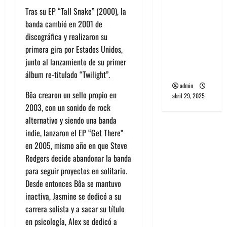
banda
Tras su EP “Tall Snake” (2000), la
PCR, No
banda cambió en 2001 de
Wave y Art
discográfica y realizaron su
punk de
primera gira por Estados Unidos,
Corea del
junto al lanzamiento de su primer
Sur
álbum re-titulado “Twilight”.
admin
Bôa
crearon un sello propio en
abril 29, 2025
2003, con un sonido de rock
alternativo y siendo una banda
indie, lanzaron el EP “Get There”
en 2005, mismo año en que Steve
Rodgers decide abandonar la banda
para seguir proyectos en solitario.
Desde entonces
Bôa
se mantuvo
inactiva, Jasmine se dedicó a su
carrera solista y a sacar su título
en psicología, Alex se dedicó a