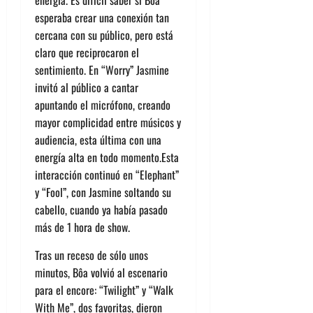
esperaba crear una conexión tan
cer
cana con su público, pero está
claro
que reciprocaron el
sentimiento.
E
n “Worry” Jas
mine
invitó al público a cantar
apuntando el micrófono
, creando
mayor compli
cidad entre músicos y
audiencia, esta última con una
energía alta en todo momento.
Esta
interacción continuó en “Elephant”
y “Fool”,
con Jasmine soltando su
cabello,
cuando ya había pasado
más de 1 hora de show.
Tras un receso de sólo unos
minutos,
Bôa
volvió al escenario
para
el encore
: “
Twilight” y “Walk
With Me”, dos favoritas, dieron