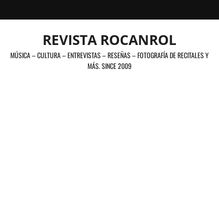
Saltar
al
contenido
REVISTA ROCANROL
MÚSICA – CULTURA – ENTREVISTAS – RESEÑAS – FOTOGRAFÍA DE RECITALES Y
MÁS. SINCE 2009