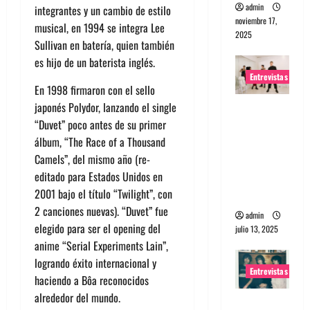
admin
integrantes y un cambio de
estilo
noviembre 17,
musical
, en 1994 se integra Lee
2025
Sullivan en batería, quien también
es hijo de un baterista inglés.
Entrevistas
En 1998 firmaron con el sello
japonés Polydor, lanzando el single
Entrevista
“Duvet” poco antes de su primer
a The
álbum, “The Race of a Thousand
Wants: Su
Camels”, del mismo año (re-
universo
editado para Estados Unidos en
distorsion
2001 bajo el título “Twilight”, con
ado
2 canciones nuevas). “Duvet” fue
admin
elegido para ser el opening del
julio 13, 2025
anime “Serial Experiments Lain”,
logrando éxito internacional y
Entrevistas
haciendo a
Bôa
reconocidos
alrededor del mundo.
Entrevista: