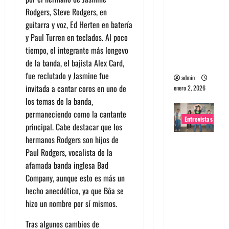
portugues
Rodger
s, Steve Rodgers, en
a
guitarra y
voz, Ed Herten en batería
Maquina:
y Paul Turren en teclados. Al poco
Directo y
tiempo, el integrante más longevo
visceral
de la banda, el ba
jista Alex Card,
fue reclutado y
Jasmine fue
admin
invitada a cantar coros e
n uno de
enero 2, 2026
los temas de la banda,
permaneciendo
como la cantante
Entrevistas
principal.
Cabe destacar que los
hermanos Rodgers son hijos de
Entrevista
Paul Rodgers, vocalista de la
a la banda
afa
mada banda inglesa Bad
japonesa
Company, aunque esto es más un
Zoobombs
hecho anecdótico, ya que
Bôa
se
: Una
hizo un nombre por sí
mismos.
energía
salvaje
Tras algunos cambios de