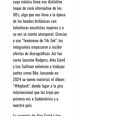
cuya música tiene ese distintivo
toque de rock alte
rnativo de los
90’s, algo que nos
lleva a la época
de las bandas británicas con
talentosas vocalistas mujeres y a
su vez se siente atemporal. Gracias
a ese
“
fenómeno de
Tik-T
ok”,
los
integrantes empezaron a recibir
ofertas de discográficas.
Así fue
como Jasmine Rodgers, Alex Caird
y Lee Sullivan volvieron a trabajar
juntos como
Bôa
, lanzando en
2024 su nuevo material, el álbum
“Whiplash”, dando lugar a la gira
internacional que los trajo por
primera vez a Sudamérica y a
nuestro país.
La ausencia de Alex Caird y Lee