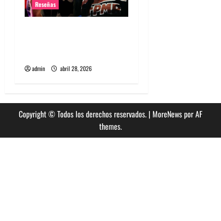
Reseñas
El Regreso de Rockout
2026: Un año cargado de
Punk Rock. Parte 3 y final
admin
abril 28, 2026
Copyright © Todos los derechos reservados.
|
MoreNews
por AF
themes.