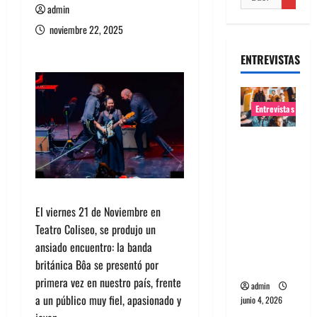
admin
noviembre 22, 2025
ENTREVISTAS
Entrevistas
Entrevista
banda
Evolfo:
Hablándol
El viernes 21 de Noviembre en
e
Teatro Coliseo, se produjo un
directame
ansiado encuentro: la banda
nte a tu
británica Bôa se presentó por
espíritu
primera vez en nuestro país, frente
admin
a un público muy fiel, apasionado y
junio 4, 2026