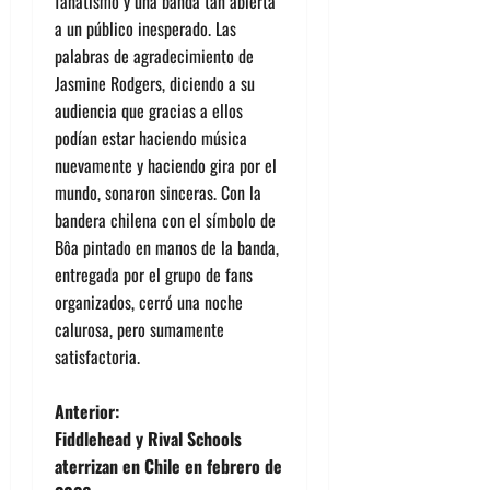
fanatismo y una banda tan abierta
a un público inesperado. Las
palabras de agradecimiento de
Jasmine Rodgers, diciendo a su
audiencia que gracias a ellos
podían estar haciendo música
nuevamente y haciendo gira por el
mundo, sonaron sinceras. Con la
bandera chilena con el símbolo de
Bôa
pintado en manos de la banda,
entregada por el grupo de fans
organizados, cerró una noche
calurosa, pero sumamente
satisfactoria.
N
Anterior:
Fiddlehead y Rival Schools
a
aterrizan en Chile en febrero de