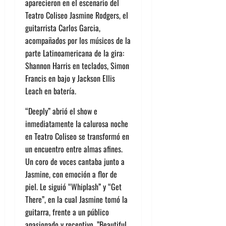
aparecieron en el escenario del
Teatro Coliseo Jasmine Rodgers, el
guitarrista Carlos Garcia,
acompañados por los músicos de la
p
arte Latinoamericana de la gira:
Shannon Harris en teclados, Simon
Francis en bajo y Jackson Ellis
Leach en batería.
“Deeply”
abrió el show
e
inmediatamente la calurosa noche
en Teatro Coliseo se transform
ó en
un encuentro entre almas afines.
Un coro de voces cantaba junto a
Jasmine, con emoción a flor de
piel.
Le siguió “Whiplash” y “Get
There”, en la cual Jasmine tomó la
guitarra, frente a un público
apasionado y receptivo.
”Beautiful