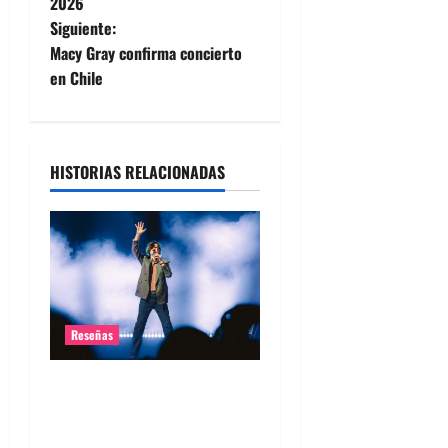
2026
v
Siguiente:
e
Macy Gray confirma concierto
en Chile
g
a
HISTORIAS RELACIONADAS
c
i
ó
n
Reseñas
d
Pulp en Chile 2026: Una
e
celebración más allá de la
e
nostalgia