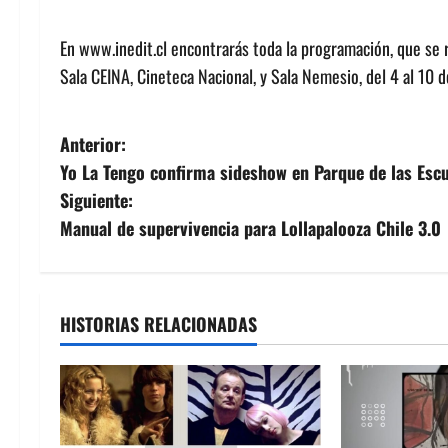
En www.inedit.cl encontrarás toda la programación, que se 
Sala CEINA, Cineteca Nacional, y Sala Nemesio, del 4 al 10 
N
Anterior:
Yo La Tengo confirma sideshow en Parque de las Escu
a
Siguiente:
v
Manual de supervivencia para Lollapalooza Chile 3.0
e
g
HISTORIAS RELACIONADAS
a
c
i