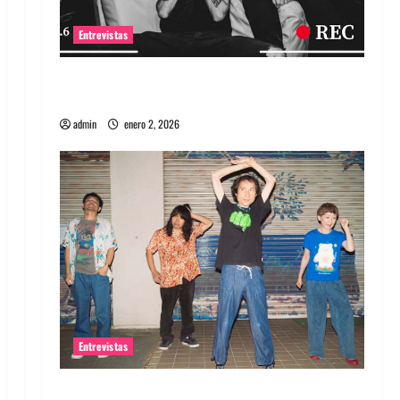
Entrevistas
Entrevista a banda portuguesa Maquina:
Directo y visceral
admin
enero 2, 2026
Entrevistas
Entrevista a la banda japonesa Zoobombs: Una