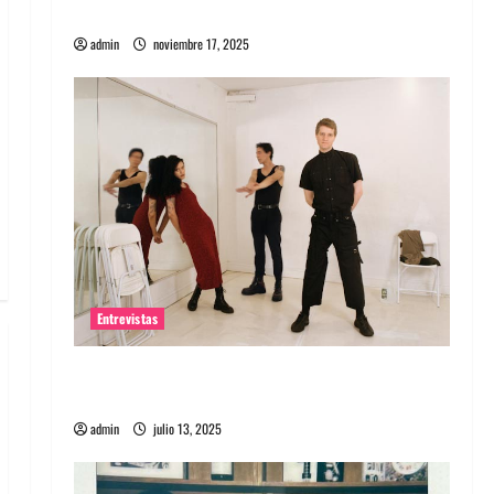
energía salvaje
admin
noviembre 17, 2025
Entrevistas
Entrevista a The Wants: Su universo
distorsionado
admin
julio 13, 2025