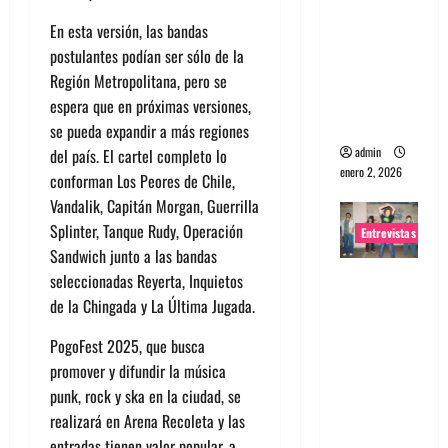
portugues
En esta versión, las bandas
a
postulantes podían ser sólo de la
Maquina:
Región Metropolitana, pero se
Directo y
espera que en próximas versiones,
visceral
se pueda expandir a más regiones
admin
del país.
El cartel completo lo
enero 2, 2026
conforman Los Peores de Chile,
Vandalik, Capitán Morgan,
Guerrilla
Splinter, Tanque Rudy, Operación
Entrevistas
Sandwich junto
a las bandas
Entrevista
seleccionadas
Reyerta, Inquietos
a la banda
de la Chingada y La Última Jugada.
japonesa
PogoFest 2025
, que
busca
Zoobombs
promover y difundir la músic
a
: Una
punk, rock y ska en la ciudad,
se
energía
realizará en Arena Recoleta y las
salvaje
entradas tienen valor popular, a