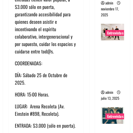
admin
$3.000 sólo en puerta,
noviembre 17,
garantizando accesibilidad para
2025
quienes deseen asistir e
incentivando el espíritu
Entrevistas
colaborativo, intergeneracional y
por supuesto, cuidar los espacios y
Entrevista
cuidarse entre tod@s.
a The
Wants: Su
COORDENADAS:
universo
DÍA: Sábado 25 de Octubre de
distorsion
2025.
ado
admin
HORA: 15:00 Horas.
julio 13, 2025
LUGAR: Arena Recoleta (Av.
Einstein #898, Recoleta).
Entrevistas
ENTRADA: $3.000 (sólo en puerta).
Entrevista: