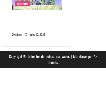
Festivales
Entradas baratas para
Lollapalooza Chile, la guía
que debes saber
admin
marzo 10, 2026
Copyright © Todos los derechos reservados.
|
MoreNews
por AF
themes.