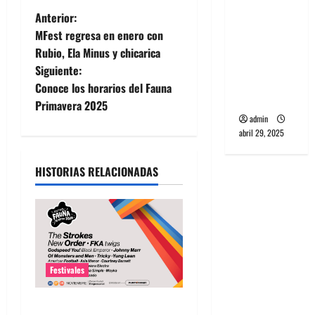
banda
N
Anterior:
PCR, No
MFest regresa en enero con
a
Wave y Art
Rubio, Ela Minus y chicarica
punk de
Siguiente:
v
Corea del
Conoce los horarios del Fauna
Sur
e
Primavera 2025
admin
g
abril 29, 2025
a
HISTORIAS RELACIONADAS
c
i
ó
Festivales
n
Fauna Primavera 2026