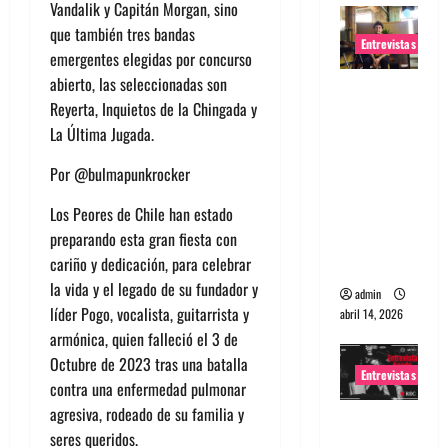
Vandalik y Capitán Morgan, sino
que también tres bandas
Entrevistas
emergentes elegidas por concurso
abierto, las seleccionadas son
Entrevista
Reyerta, Inquietos de la Chingada y
Rudy De
La Última Jugada.
Anda:
Conquista
Por @bulmapunkrocker
ndo el
Los Peores de Chile han estado
mundo,
preparando esta gran fiesta con
una tocata
cariño y dedicación,
para celebrar
a la vez
la vida y el legado de su fundador y
admin
líder Pogo,
vocalista, guitarrista y
abril 14, 2026
armónica, quien falleció el 3 de
Octubre de 2023 tras una batalla
Entrevistas
contra una enfermedad pulmonar
agresiva, rodeado de su familia y
Entrevista
seres queridos.
a banda