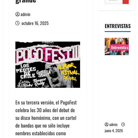
admin
octubre 16, 2025
ENTREVISTAS
Entrevistas
Entrevista
banda
Evolfo:
Hablándol
e
directame
En su tercera versión, el PogoFest
nte a tu
celebra los 30 años del debut de
espíritu
su disco homónimo, con un cartel
de bandas que no sólo incluye
admin
junio 4, 2026
nombres establecidos como