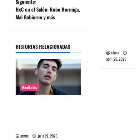
Siguiente:
banda
e
HxC en el Salón: Robo Hormiga,
PCR, No
Mal Gobierno y más
Wave y Art
g
punk de
a
Corea del
Sur
HISTORIAS RELACIONADAS
c
admin
abril 29, 2025
i
ó
n
Recitales
d
Alex Anwandter confirma
primeros invitados a su
e
concierto en el Movistar
Arena ​
e
admin
julio 27, 2026