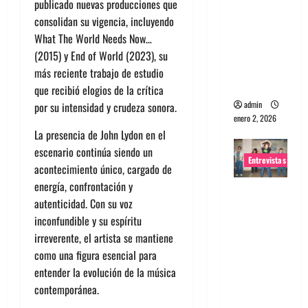
publicado nuevas producciones que
portugues
consolidan su vigencia, incluyendo
a
What The World Needs Now…
Maquina:
(2015) y End of World (2023), su
Directo y
más reciente trabajo de estudio
visceral
que recibió elogios de la crítica
admin
por su intensidad y crudeza sonora.
enero 2, 2026
La presencia de John Lydon en el
escenario continúa siendo un
Entrevistas
acontecimiento único, cargado de
energía, confrontación y
Entrevista
autenticidad. Con su voz
a la banda
inconfundible y su espíritu
japonesa
irreverente, el artista se mantiene
Zoobombs
como una figura esencial para
: Una
entender la evolución de la música
energía
contemporánea.
salvaje