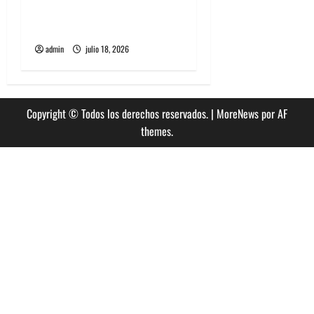
historia especial con el
público chileno
admin
julio 18, 2026
Copyright © Todos los derechos reservados.
|
MoreNews
por AF
themes.