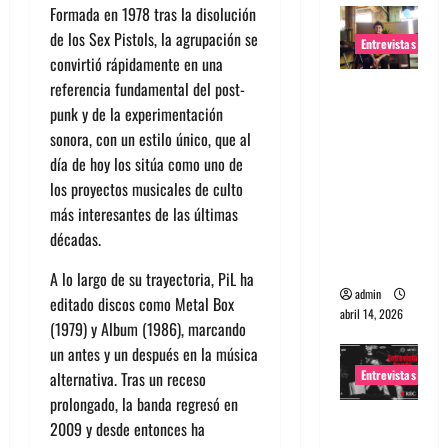
Formada en 1978 tras la disolución
de los Sex Pistols, la agrupación se
Entrevistas
convirtió rápidamente en una
referencia fundamental del post-
Entrevista
punk y de la experimentación
Rudy De
sonora, con un estilo único, que al
Anda:
día de hoy los sitúa como uno de
Conquista
los proyectos musicales de culto
ndo el
más interesantes de las últimas
mundo,
décadas.
una tocata
a la vez
A lo largo de su trayectoria, PiL ha
admin
editado discos como Metal Box
abril 14, 2026
(1979) y Album (1986), marcando
un antes y un después en la música
Entrevistas
alternativa. Tras un receso
prolongado, la banda regresó en
Entrevista
2009 y desde entonces ha
a banda