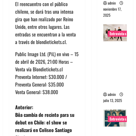
admin
El reencuentro con el público
noviembre 17,
chileno, se dará tras una intensa
2025
gira que han realizado por Reino
Unido, entre otros lugares. Las
entradas se encuentran a la venta
Entrevistas
a través de blondietickets.cl.
Entrevista
Public Image Ltd. (PiL) en vivo – 15
a The
de abril de 2026, 21:00 Horas –
Wants: Su
Venta vía Blondietickets.cl
universo
Preventa Internet: $30.000 /
distorsion
Preventa General: $35.000
ado
Venta General: $38.000
admin
julio 13, 2025
N
Anterior:
Bôa cambia de recinto para su
a
Entrevistas
debut en Chile: el show se
realizará en Coliseo Santiago
v
Entrevista: