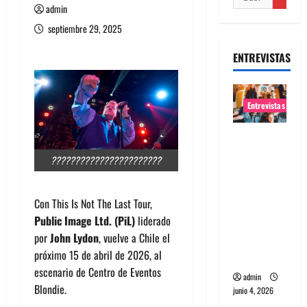
admin
septiembre 29, 2025
ENTREVISTAS
Entrevistas
Entrevista
banda
???????????????????????
Evolfo:
Hablándol
Con This Is Not The Last Tour,
e
Public Image Ltd. (PiL)
liderado
directame
por
John Lydon
, vuelve a Chile el
nte a tu
próximo 15 de abril de 2026, al
espíritu
escenario de Centro de Eventos
admin
Blondie.
junio 4, 2026