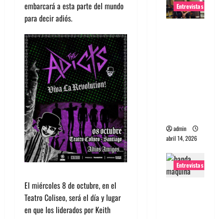
embarcará a esta parte del mundo
Entrevistas
para decir adiós.
Entrevista
Rudy De
Anda:
Conquista
ndo el
mundo,
una tocata
a la vez
admin
abril 14, 2026
Entrevistas
El miércoles 8 de octubre, en el
Entrevista
Teatro Coliseo, será el día y lugar
a banda
en que los liderados por Keith
portugues