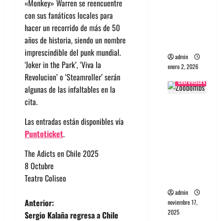
«Monkey» Warren se reencuentre
a
con sus fanáticos locales para
Maquina:
hacer un recorrido de más de 50
Directo y
años de historia, siendo un nombre
visceral
imprescindible del punk mundial.
admin
‘Joker in the Park’, ‘Viva la
enero 2, 2026
Revolucion’ o ‘Steamroller’ serán
Entrevistas
algunas de las infaltables en la
cita.
Entrevista
a la banda
Las entradas están disponibles vía
japonesa
Puntoticket
.
Zoobombs
: Una
The Adicts en Chile 2025
energía
8 Octubre
salvaje
Teatro Coliseo
admin
N
Anterior:
noviembre 17,
2025
Sergio Kalaña regresa a Chile