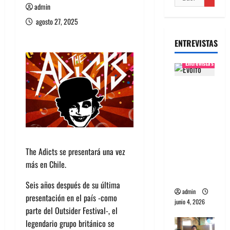
admin
agosto 27, 2025
ENTREVISTAS
Entrevistas
Entrevista
banda
Evolfo:
Hablándol
e
directame
The Adicts se presentará una vez
nte a tu
más en Chile.
espíritu
Seis años después de su última
admin
presentación en el país -como
junio 4, 2026
parte del Outsider Festival-, el
legendario grupo británico se