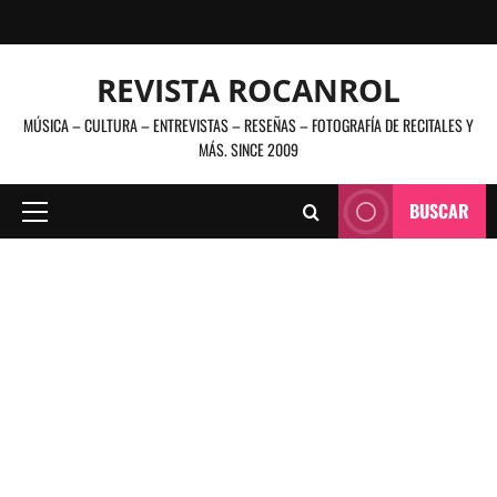
Saltar
al
contenido
REVISTA ROCANROL
MÚSICA – CULTURA – ENTREVISTAS – RESEÑAS – FOTOGRAFÍA DE RECITALES Y
MÁS. SINCE 2009
BUSCAR
Menú
principal