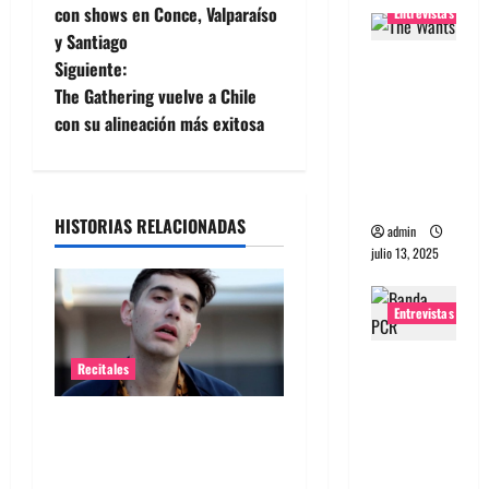
a
con shows en Conce, Valparaíso
Entrevistas
y Santiago
v
Entrevista
Siguiente:
a The
e
The Gathering vuelve a Chile
Wants: Su
con su alineación más exitosa
g
universo
distorsion
a
ado
HISTORIAS RELACIONADAS
c
admin
julio 13, 2025
i
Entrevistas
ó
Entrevista:
n
Recitales
banda
d
PCR, No
Alex Anwandter confirma
Wave y Art
primeros invitados a su
e
punk de
concierto en el Movistar