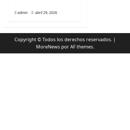
d
llamado Psy Opera
a
admin
abril 29, 2026
s
Copyright © Todos los derechos reservados.
|
MoreNews
por AF themes.