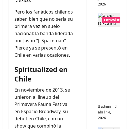
México.
2026
Pero los fanáticos chilenos
saben bien que no sería su
Entrevistas
primera vez en suelo
nacional: la banda liderada
Entrevis
por Jason “J. Spaceman”
ta Rudy
Pierce ya se presentó en
De
Chile en varias ocasiones.
Anda:
Conquis
Spiritualized en
tando el
mundo,
Chile
una
En noviembre de 2013, se
tocata a
unieron al lineup del
la vez
Primavera Fauna Festival
admin
en Espacio Broadway, su
abril 14,
debut en Chile, con un
2026
show que combinó la