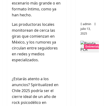
escenario más grande o en
universo
formato íntimo, como ya
distorsio
han hecho.
nado
Las productoras locales
admin
julio 13,
monitorean de cerca las
2025
giras que comienzan en
México, y los rumores ya
Entrevistas
circulan entre seguidores
en redes y medios
Entrevis
especializados.
ta:
banda
PCR, No
¿Estarás atento a los
Wave y
anuncios? Spiritualized en
Art
Chile 2025 podría ser el
punk de
cierre ideal de un año de
Corea
rock psicodélico en
del Sur