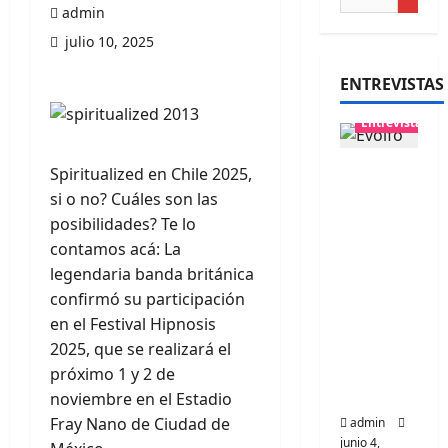
admin
julio 10, 2025
ENTREVISTAS
Entrevistas
Entrevis
Spiritualized en Chile 2025,
ta
si o no? Cuáles son las
banda
posibilidades? Te lo
Evolfo:
contamos acá: La
Hablánd
legendaria banda británica
ole
confirmó su participación
directa
en el Festival Hipnosis
mente a
2025, que se realizará el
tu
próximo 1 y 2 de
espíritu
noviembre en el Estadio
Fray Nano de Ciudad de
admin
junio 4,