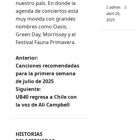
nuestro país. En donde la
admin
agenda de conciertos está
abril 29,
muy movida con grandes
2025
nombres como Oasis,
Green Day, Morrissey y el
Festival Fauna Primavera.
N
Anterior:
Canciones recomendadas
a
para la primera semana
de julio de 2025
v
Siguiente:
e
UB40 regresa a Chile con
la voz de Ali Campbell
g
a
HISTORIAS
c