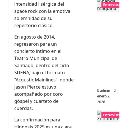
intensidad lisérgica del
Entrevistas
space rock con la emotiva
Entrevis
solemnidad de su
ta a
repertorio clásico.
banda
En agosto de 2014,
portugu
regresaron para un
esa
concierto íntimo en el
Maquin
Teatro Municipal de
a:
Santiago, dentro del ciclo
Directo
SUENA, bajo el formato
y
“Acoustic Mainlines”, donde
visceral
Jason Pierce estuvo
admin
acompañado por coro
enero 2,
góspel y cuarteto de
2026
cuerdas.
Entrevistas
La confirmación para
Hipnosis 2025 es una clara