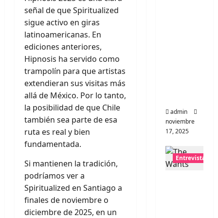
Entrevis
señal de que Spiritualized
ta a la
sigue activo en giras
banda
latinoamericanas. En
japones
ediciones anteriores,
a
Hipnosis ha servido como
Zoobom
trampolín para que artistas
bs: Una
extendieran sus visitas más
energía
allá de México. Por lo tanto,
salvaje
la posibilidad de que Chile
admin
también sea parte de esa
noviembre
ruta es real y bien
17, 2025
fundamentada.
Entrevistas
Si mantienen la tradición,
podríamos ver a
Entrevis
Spiritualized en Santiago a
ta a The
finales de noviembre o
Wants:
diciembre de 2025, en un
Su