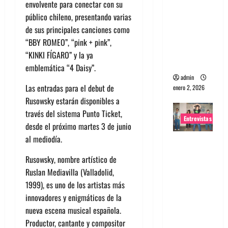
envolvente para conectar con su
portugues
público chileno, presentando varias
a
de sus principales canciones como
Maquina:
“BBY ROMEO”, “pink + pink”,
Directo y
“KINKI FÍGARO” y la ya
visceral
emblemática “4 Daisy”.
admin
Las entradas para el debut de
enero 2, 2026
Rusowsky estarán disponibles a
través del sistema Punto Ticket,
Entrevistas
desde el próximo martes 3 de junio
al mediodía.
Entrevista
a la banda
Rusowsky, nombre artístico de
japonesa
Ruslan Mediavilla (Valladolid,
Zoobombs
1999), es uno de los artistas más
: Una
innovadores y enigmáticos de la
energía
nueva escena musical española.
salvaje
Productor, cantante y compositor