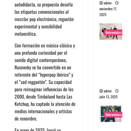
admin
autodidacta, su propuesta desafía
noviembre 17,
las etiquetas convencionales al
2025
mezclar pop electrónico, reguetón
experimental y sensibilidad
Entrevistas
melancólica.
Con formación en música clásica y
Entrevista
una profunda curiosidad por el
a The
sonido digital contemporáneo,
Wants: Su
Rusowsky se ha convertido en un
universo
referente del “hyperpop ibérico” y
distorsion
el “sad reggaetón”. Su capacidad
ado
para reimaginar influencias de los
admin
2000, desde Timbaland hasta Las
julio 13, 2025
Ketchup, ha captado la atención de
medios internacionales y artistas
Entrevistas
de renombre.
Entrevista:
En mayo de 2025, lanzó su