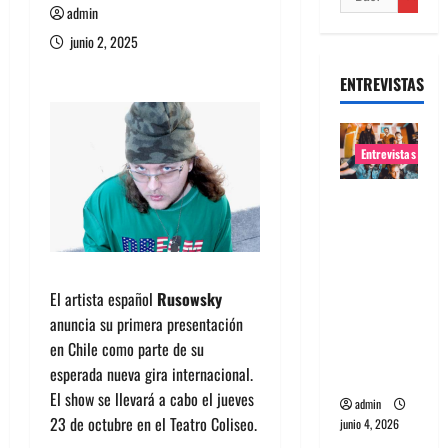
admin
junio 2, 2025
ENTREVISTAS
Entrevistas
Entrevista
banda
Evolfo:
Hablándol
El artista español
Rusowsky
e
anuncia su primera presentación
directame
en Chile como parte de su
nte a tu
esperada nueva gira internacional.
espíritu
El show se llevará a cabo el jueves
admin
23 de octubre en el Teatro Coliseo.
junio 4, 2026