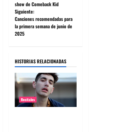
a
show de Comeback Kid
Siguiente:
v
Canciones recomendadas para
e
la primera semana de junio de
2025
g
a
HISTORIAS RELACIONADAS
c
i
ó
n
Recitales
d
Alex Anwandter confirma
primeros invitados a su
e
concierto en el Movistar