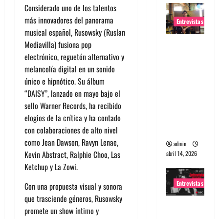
Considerado uno de los talentos
más innovadores del panorama
Entrevistas
musical español, Rusowsky (Ruslan
Entrevista
Mediavilla) fusiona pop
Rudy De
electrónico, reguetón alternativo y
Anda:
melancolía digital en un sonido
Conquista
único e hipnótico. Su álbum
ndo el
“DAISY”, lanzado en mayo bajo el
mundo,
sello Warner Records, ha recibido
una tocata
elogios de la crítica y ha contado
a la vez
con colaboraciones de alto nivel
como Jean Dawson, Ravyn Lenae,
admin
Kevin Abstract, Ralphie Choo, Las
abril 14, 2026
Ketchup y La Zowi.
Entrevistas
Con una propuesta visual y sonora
que trasciende géneros, Rusowsky
Entrevista
promete un show íntimo y
a banda