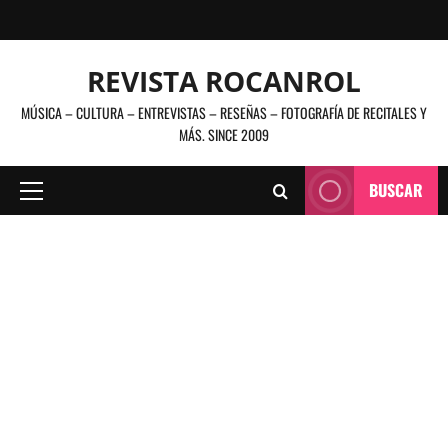
Saltar
al
contenido
REVISTA ROCANROL
MÚSICA – CULTURA – ENTREVISTAS – RESEÑAS – FOTOGRAFÍA DE RECITALES Y
MÁS. SINCE 2009
BUSCAR
Menú
principal