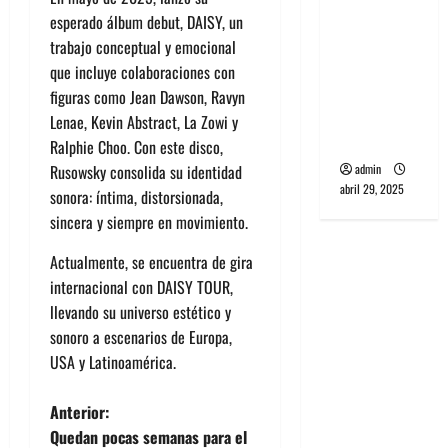
banda
esperado álbum debut, DAISY, un
PCR, No
trabajo conceptual y emocional
Wave y Art
que incluye colaboraciones con
punk de
figuras como Jean Dawson, Ravyn
Corea del
Lenae, Kevin Abstract, La Zowi y
Sur
Ralphie Choo. Con este disco,
admin
Rusowsky consolida su identidad
abril 29, 2025
sonora: íntima, distorsionada,
sincera y siempre en movimiento.
Actualmente, se encuentra de gira
internacional con DAISY TOUR,
llevando su universo estético y
sonoro a escenarios de Europa,
USA y Latinoamérica.
N
Anterior:
Quedan pocas semanas para el