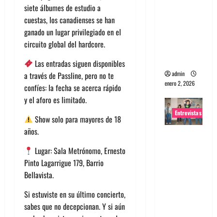
siete álbumes de estudio a
portugues
cuestas, los canadienses se han
a
ganado un lugar privilegiado en el
Maquina:
circuito global del hardcore.
Directo y
visceral
Las entradas siguen disponibles
admin
a través de Passline, pero no te
enero 2, 2026
confíes: la fecha se acerca rápido
y el aforo es limitado.
Entrevistas
Show solo para mayores de 18
años.
Entrevista
a la banda
Lugar: Sala Metrónomo, Ernesto
japonesa
Pinto Lagarrigue 179, Barrio
Zoobombs
Bellavista.
: Una
Si estuviste en su último concierto,
energía
sabes que no decepcionan. Y si aún
salvaje