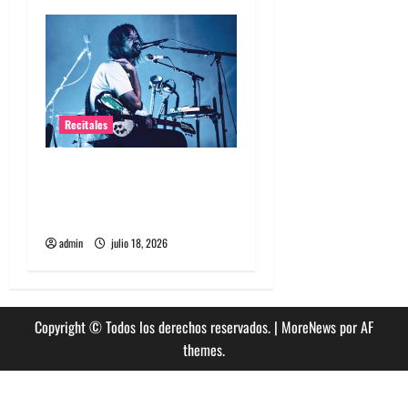
s
Recitales
Tame Impala en Chile: La
historia especial con el
público chileno
admin
julio 18, 2026
Copyright © Todos los derechos reservados.
|
MoreNews
por AF
themes.