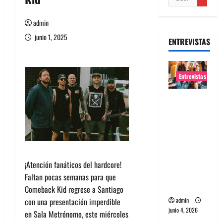
admin
junio 1, 2025
ENTREVISTAS
Entrevistas
Entrevista
banda
Evolfo:
Hablándol
e
directame
¡Atención fanáticos del hardcore!
nte a tu
Faltan pocas semanas para que
espíritu
Comeback Kid regrese a Santiago
con una presentación imperdible
admin
junio 4, 2026
en Sala Metrónomo, este miércoles