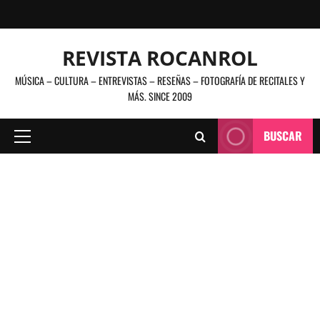
Saltar
al
contenido
REVISTA ROCANROL
MÚSICA – CULTURA – ENTREVISTAS – RESEÑAS – FOTOGRAFÍA DE RECITALES Y
MÁS. SINCE 2009
BUSCAR
Menú
principal