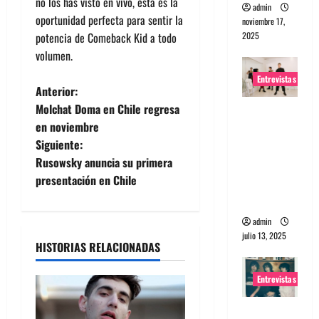
no los has visto en vivo, esta es la
admin
oportunidad perfecta para sentir la
noviembre 17,
potencia de Comeback Kid a todo
2025
volumen.
Entrevistas
N
Anterior:
Molchat Doma en Chile regresa
Entrevista
a
en noviembre
a The
Siguiente:
Wants: Su
v
Rusowsky anuncia su primera
universo
e
presentación en Chile
distorsion
ado
g
admin
julio 13, 2025
a
HISTORIAS RELACIONADAS
c
Entrevistas
i
Entrevista: