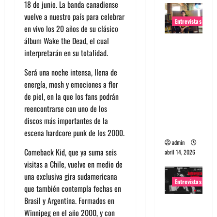
18 de junio. La banda canadiense
vuelve a nuestro país para celebrar
Entrevistas
en vivo los 20 años de su clásico
álbum Wake the Dead, el cual
Entrevista
interpretarán en su totalidad.
Rudy De
Anda:
Será una noche intensa, llena de
Conquista
energía, mosh y emociones a flor
ndo el
de piel, en la que los fans podrán
mundo,
reencontrarse con uno de los
una tocata
discos más importantes de la
a la vez
escena hardcore punk de los 2000.
admin
Comeback Kid, que ya suma seis
abril 14, 2026
visitas a Chile, vuelve en medio de
una exclusiva gira sudamericana
Entrevistas
que también contempla fechas en
Brasil y Argentina. Formados en
Entrevista
Winnipeg en el año 2000, y con
a banda