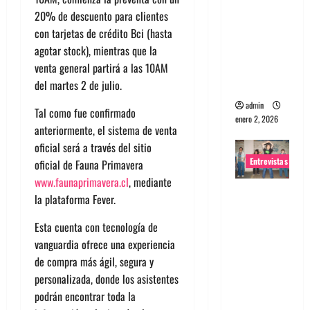
portugues
20% de descuento para clientes
a
con tarjetas de crédito Bci (hasta
Maquina:
agotar stock), mientras que la
Directo y
venta general partirá a las 10AM
visceral
del martes 2 de julio.
admin
Tal como fue confirmado
enero 2, 2026
anteriormente, el sistema de venta
oficial será a través del sitio
Entrevistas
oficial de Fauna Primavera
www.faunaprimavera.cl
, mediante
Entrevista
la plataforma Fever.
a la banda
Esta cuenta con tecnología de
japonesa
vanguardia ofrece una experiencia
Zoobombs
de compra más ágil, segura y
: Una
personalizada, donde los asistentes
energía
podrán encontrar toda la
salvaje