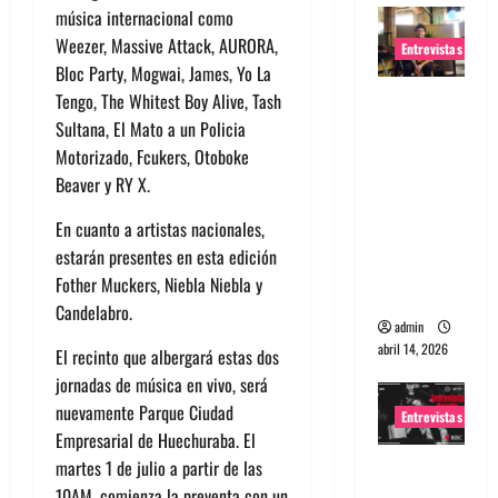
música internacional como
Weezer, Massive Attack, AURORA,
Entrevistas
Bloc Party, Mogwai, James, Yo La
Entrevista
Tengo, The Whitest Boy Alive, Tash
Rudy De
Sultana, El Mato a un Policia
Anda:
Motorizado, Fcukers, Otoboke
Conquista
Beaver y RY X.
ndo el
En cuanto a artistas nacionales,
mundo,
estarán presentes en esta edición
una tocata
Fother Muckers, Niebla Niebla y
a la vez
Candelabro.
admin
abril 14, 2026
El recinto que albergará estas dos
jornadas de música en vivo, será
nuevamente Parque Ciudad
Entrevistas
Empresarial de Huechuraba. El
Entrevista
martes 1 de julio a partir de las
a banda
10AM, comienza la preventa con un