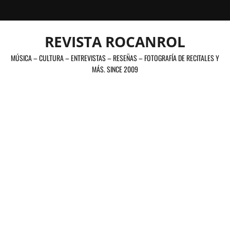
Saltar
al
contenido
REVISTA ROCANROL
MÚSICA – CULTURA – ENTREVISTAS – RESEÑAS – FOTOGRAFÍA DE RECITALES Y
MÁS. SINCE 2009