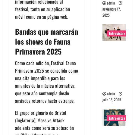
información relacionada al
admin
festival, tanto en su aplicación
noviembre 17,
2025
móvil como en su página web.
Bandas que marcarán
Entrevistas
los shows de Fauna
Entrevista
Primavera 2025
a The
Wants: Su
Como cada edición, Festival Fauna
universo
Primavera 2025 se consolida como
distorsion
una cita imperdible para los
ado
amantes de la música alternativa,
que este año contempla desde
admin
julio 13, 2025
ansiados retornos hasta estrenos.
El grupo originario de Bristol
Entrevistas
(Inglaterra), Massive Attack
adelanta cómo será su actuación
Entrevista: