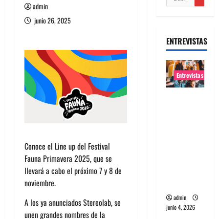
admin
junio 26, 2025
ENTREVISTAS
Entrevistas
Entrevista
banda
Evolfo:
Hablándol
Conoce el Line up del Festival
e
Fauna Primavera 2025, que se
directame
llevará a cabo el próximo 7 y 8 de
nte a tu
noviembre.
espíritu
admin
A los ya anunciados Stereolab, se
junio 4, 2026
unen grandes nombres de la