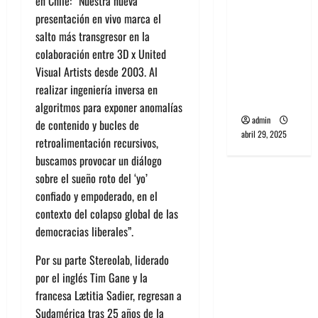
en Chile: “Nuestra nueva
banda
presentación en vivo marca el
PCR, No
salto más transgresor en la
Wave y Art
colaboración entre 3D x United
punk de
Visual Artists desde 2003. Al
Corea del
realizar ingeniería inversa en
Sur
algoritmos para exponer anomalías
admin
de contenido y bucles de
abril 29, 2025
retroalimentación recursivos,
buscamos provocar un diálogo
sobre el sueño roto del ‘yo’
confiado y empoderado, en el
contexto del colapso global de las
democracias liberales”.
Por su parte Stereolab, liderado
por el inglés Tim Gane y la
francesa Lætitia Sadier, regresan a
Sudamérica tras 25 años de la