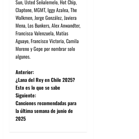
Sun, Usted Señalemelo, Hot Chip,
Claptone, MGMT, Iggy Azalea, The
Walkmen, Jorge González, Javiera
Mena, Los Bunkers, Alex Anwandter,
Francisca Valenzuela, Matías
Aguayo, Francisco Victoria, Camila
Moreno y Gepe por nombrar solo
algunos.
N
Anterior:
¿Lana del Rey en Chile 2025?
a
Esto es lo que se sabe
Siguiente:
v
Canciones recomendadas para
e
la última semana de junio de
2025
g