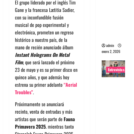
El grupo liderado por el inglés Tim
portugues
Gane y la francesa Lætitia Sadier,
a
con su inconfundible fusión
Maquina:
musical de pop experimental y
Directo y
electrónica, prometen un regreso
visceral
histórico a nuestro país, de la
admin
mano de recién anunciado álbum
enero 2, 2026
Instant Holograms On Metal
Film
, que será lanzado el próximo
23 de mayo y es su primer disco en
Entrevistas
quince años, y que además hoy
Entrevista
estrena su primer adelanto
“Aerial
a la banda
Troubles”
.
japonesa
Próximamente se anunciará
Zoobombs
recinto, venta de entradas y más
: Una
artistas que serán parte de
Fauna
energía
Primavera 2025
. mientras tanto
salvaje
Stereolab Fauna Primavera 2025