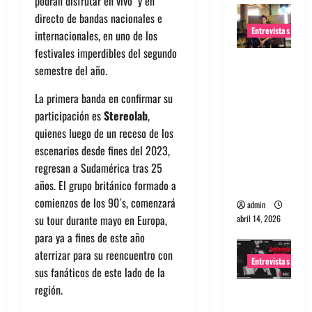
podrán disfrutar en vivo y en
directo de bandas nacionales e
Entrevistas
internacionales, en uno de los
festivales imperdibles del segundo
Entrevista
semestre del año.
Rudy De
Anda:
La primera banda en confirmar su
Conquista
participación es
Stereolab
,
ndo el
quienes luego de un receso de los
mundo,
escenarios desde fines del 2023,
una tocata
regresan a Sudamérica tras 25
a la vez
años. El grupo británico formado a
comienzos de los 90´s, comenzará
admin
su tour durante mayo en Europa,
abril 14, 2026
para ya a fines de este año
aterrizar para su reencuentro con
Entrevistas
sus fanáticos de este lado de la
región.
Entrevista
a banda