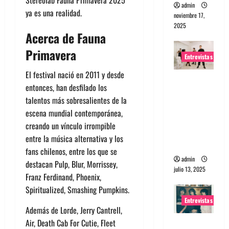
admin
ya es una realidad.
noviembre 17,
2025
Acerca de Fauna
Primavera
Entrevistas
El festival nació en 2011 y desde
Entrevista
entonces, han desfilado los
a The
talentos más sobresalientes de la
Wants: Su
escena mundial contemporánea,
universo
creando un vínculo irrompible
distorsion
entre la música alternativa y los
ado
fans chilenos, entre los que se
admin
destacan Pulp, Blur, Morrissey,
julio 13, 2025
Franz Ferdinand, Phoenix,
Spiritualized, Smashing Pumpkins.
Entrevistas
Además de Lorde, Jerry Cantrell,
Air, Death Cab For Cutie, Fleet
Entrevista: