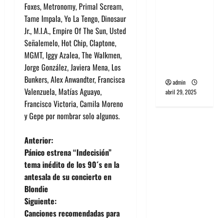
Foxes, Metronomy, Primal Scream,
banda
Tame Impala, Yo La Tengo, Dinosaur
PCR, No
Jr., M.I.A., Empire Of The Sun, Usted
Wave y Art
Señalemelo, Hot Chip, Claptone,
punk de
MGMT, Iggy Azalea, The Walkmen,
Corea del
Jorge González, Javiera Mena, Los
Sur
Bunkers, Alex Anwandter, Francisca
admin
Valenzuela, Matías Aguayo,
abril 29, 2025
Francisco Victoria, Camila Moreno
y Gepe por nombrar solo algunos.
N
Anterior:
Pánico estrena “Indecisión”
a
tema inédito de los 90´s en la
antesala de su concierto en
v
Blondie
e
Siguiente:
Canciones recomendadas para