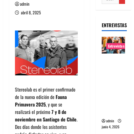
admin
abril 8, 2025
ENTREVISTAS
Entrevistas
Entrevista
banda
Evolfo:
Hablándol
Stereolab es el primer confirmado
e
de la nueva edición de
Fauna
directame
Primavera 2025
, y que se
nte a tu
realizará el próximo
7 y 8 de
espíritu
noviembre en Santiago de Chile
.
admin
Dos días donde los asistentes
junio 4, 2026