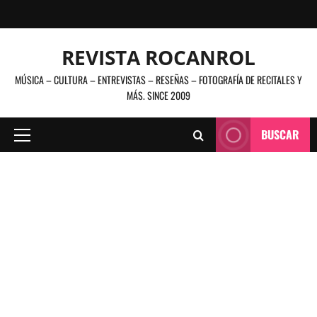
Saltar
al
contenido
REVISTA ROCANROL
MÚSICA – CULTURA – ENTREVISTAS – RESEÑAS – FOTOGRAFÍA DE RECITALES Y
MÁS. SINCE 2009
BUSCAR
Menú
principal