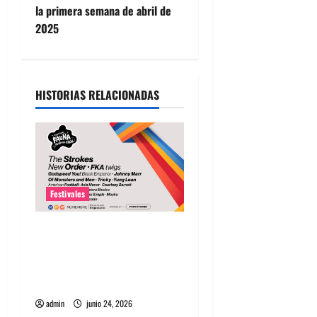
g
la primera semana de abril de
2025
a
c
i
HISTORIAS RELACIONADAS
ó
n
d
Festivales
e
Fauna Primavera 2026
e
Chile: Artistas, entradas,
fechas y guía completa del
n
festival
t
admin
junio 24, 2026