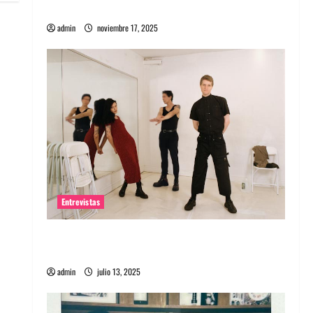
energía salvaje
admin
noviembre 17, 2025
Entrevistas
Entrevista a The Wants: Su universo
distorsionado
admin
julio 13, 2025