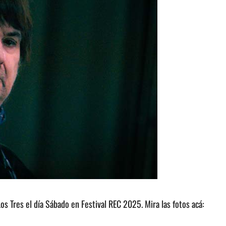
os Tres el día Sábado en Festival REC 2025. Mira las fotos acá: