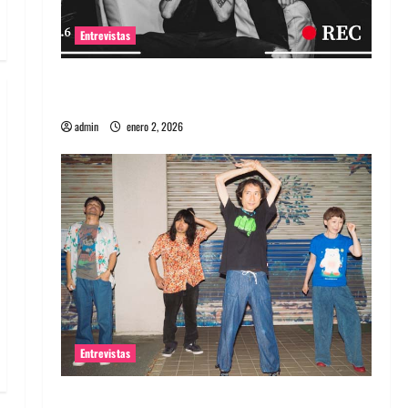
Entrevistas
Entrevista a banda portuguesa Maquina:
Directo y visceral
admin
enero 2, 2026
Entrevistas
Entrevista a la banda japonesa Zoobombs: Una