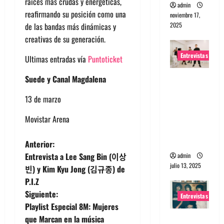
raíces más crudas y energéticas,
admin
reafirmando su posición como una
noviembre 17,
2025
de las bandas más dinámicas y
creativas de su generación.
Entrevistas
Ultimas entradas vía
Puntoticket
Entrevista
Suede y Canal Magdalena
a The
13 de marzo
Wants: Su
universo
Movistar Arena
distorsion
ado
N
Anterior:
Entrevista a Lee Sang Bin (이상
admin
a
julio 13, 2025
빈) y Kim Kyu Jong (김규종) de
P.I.Z
v
Siguiente:
Entrevistas
e
Playlist Especial 8M: Mujeres
Entrevista:
que Marcan en la música