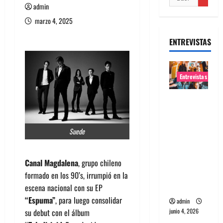
admin
marzo 4, 2025
ENTREVISTAS
Entrevistas
Entrevista
banda
Evolfo:
Suede
Hablándol
e
directame
Canal Magdalena
, grupo chileno
nte a tu
formado en los 90’s, irrumpió en la
espíritu
escena nacional con su EP
“Espuma”
, para luego consolidar
admin
junio 4, 2026
su debut con el álbum