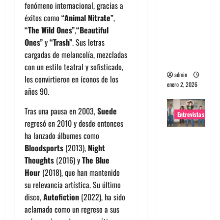
fenómeno internacional, gracias a
portugues
éxitos como
“Animal Nitrate”
,
a
“The Wild Ones”
,
“Beautiful
Maquina:
Ones”
y
“Trash”
. Sus letras
Directo y
cargadas de melancolía, mezcladas
visceral
con un estilo teatral y sofisticado,
admin
los convirtieron en íconos de los
enero 2, 2026
años 90.
Tras una pausa en 2003,
Suede
Entrevistas
regresó en 2010 y desde entonces
ha lanzado álbumes como
Entrevista
Bloodsports
(2013),
Night
a la banda
Thoughts
(2016) y
The Blue
japonesa
Hour
(2018), que han mantenido
Zoobombs
su relevancia artística. Su último
: Una
disco,
Autofiction
(2022), ha sido
energía
aclamado como un regreso a sus
salvaje