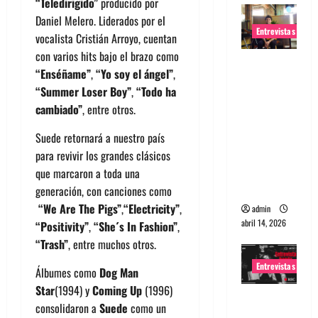
“Teledirigido”
producido por
Daniel Melero. Liderados por el
Entrevistas
vocalista Cristián Arroyo, cuentan
con varios hits bajo el brazo como
Entrevista
“Enséñame”
,
“Yo soy el ángel”
,
Rudy De
“Summer Loser Boy”
,
“Todo ha
Anda:
cambiado”
, entre otros.
Conquista
ndo el
Suede retornará a nuestro país
mundo,
para revivir los grandes clásicos
una tocata
que marcaron a toda una
a la vez
generación, con canciones como
“We Are The Pigs”
,
“Electricity”
,
admin
abril 14, 2026
“Positivity”
,
“She´s In Fashion”
,
“Trash”
, entre muchos otros.
Entrevistas
Álbumes como
Dog Man
Star
(1994) y
Coming Up
(1996)
Entrevista
consolidaron a
Suede
como un
a banda