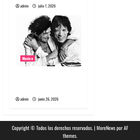
a
admin
julio 7, 2026
s
Musica
The Rolling Stones estrenó
nuevo single llamado
Jealous Lover
admin
junio 26, 2026
Copyright © Todos los derechos reservados.
|
MoreNews
por AF
themes.