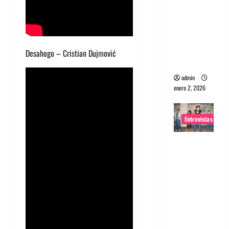
portugues
a
Maquina:
Directo y
Desahogo – Cristian Dujmović
visceral
admin
enero 2, 2026
Entrevistas
Entrevista
a la banda
japonesa
Zoobombs
: Una
energía
salvaje