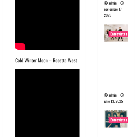
admin
noviembre 17,
2025
Entrevistas
Entrevista
a The
Cold Winter Moon – Rosetta West
Wants: Su
universo
distorsion
ado
admin
julio 13, 2025
Entrevistas
Entrevista: