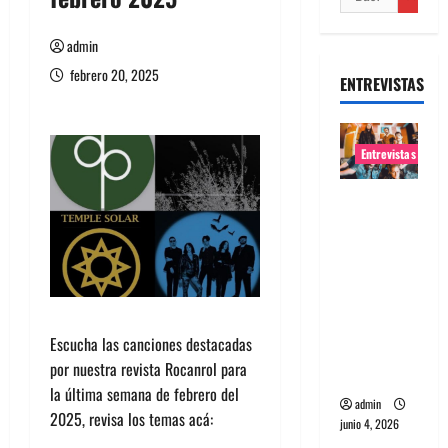
admin
febrero 20, 2025
ENTREVISTAS
Entrevistas
Entrevista
banda
Evolfo:
Hablándol
e
directame
Escucha las canciones destacadas
nte a tu
por nuestra revista Rocanrol para
espíritu
la última semana de febrero del
admin
2025, revisa los temas acá:
junio 4, 2026