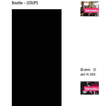
Breathe – LEOLIPS
Entrevistas
Entrevista
Rudy De
Anda:
Conquista
ndo el
mundo,
una tocata
a la vez
admin
abril 14, 2026
Entrevistas
Entrevista
a banda