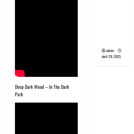
banda
PCR, No
Wave y Art
punk de
Corea del
Sur
admin
abril 29, 2025
Deep Dark Wood – In The Dark
Park