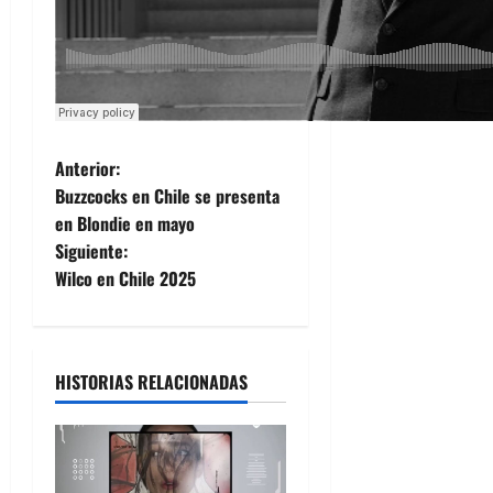
N
Anterior:
Buzzcocks en Chile se presenta
a
en Blondie en mayo
Siguiente:
v
Wilco en Chile 2025
e
g
HISTORIAS RELACIONADAS
a
c