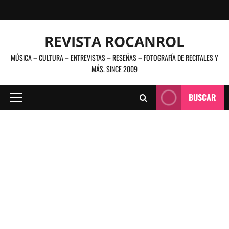
Saltar
al
contenido
REVISTA ROCANROL
MÚSICA – CULTURA – ENTREVISTAS – RESEÑAS – FOTOGRAFÍA DE RECITALES Y
MÁS. SINCE 2009
BUSCAR
Menú
principal