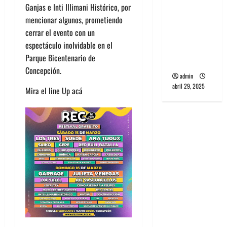
Ganjas e Inti Illimani Histórico, por
PCR, No
mencionar algunos, prometiendo
Wave y Art
cerrar el evento con un
punk de
espectáculo inolvidable en el
Corea del
Parque Bicentenario de
Sur
Concepción.
admin
abril 29, 2025
Mira el line Up acá