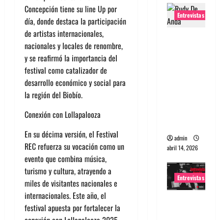
Concepción tiene su line Up por
Entrevistas
día, donde destaca la participación
de artistas internacionales,
Entrevista
nacionales y locales de renombre,
Rudy De
y se reafirmó la importancia del
Anda:
festival como catalizador de
Conquista
desarrollo económico y social para
ndo el
la región del Biobío.
mundo,
una tocata
Conexión con Lollapalooza
a la vez
En su décima versión, el Festival
admin
REC refuerza su vocación como un
abril 14, 2026
evento que combina música,
turismo y cultura, atrayendo a
Entrevistas
miles de visitantes nacionales e
internacionales. Este año, el
Entrevista
festival apuesta por fortalecer la
a banda