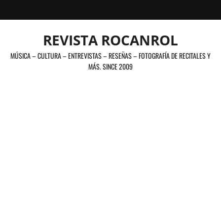
Saltar
al
contenido
REVISTA ROCANROL
MÚSICA – CULTURA – ENTREVISTAS – RESEÑAS – FOTOGRAFÍA DE RECITALES Y
MÁS. SINCE 2009