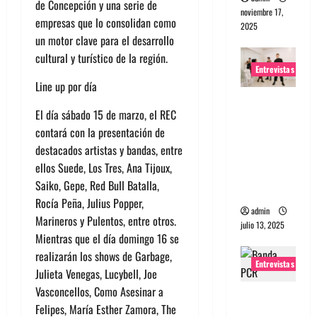
de Concepción y una serie de
noviembre 17,
empresas que lo consolidan como
2025
un motor clave para el desarrollo
cultural y turístico de la región.
Entrevistas
Line up por día
Entrevista
El día sábado 15 de marzo, el REC
a The
contará con la presentación de
Wants: Su
destacados artistas y bandas, entre
universo
ellos Suede, Los Tres, Ana Tijoux,
distorsion
Saiko, Gepe, Red Bull Batalla,
ado
Rocía Peña, Julius Popper,
admin
Marineros y Pulentos, entre otros.
julio 13, 2025
Mientras que el día domingo 16 se
realizarán los shows de Garbage,
Entrevistas
Julieta Venegas, Lucybell, Joe
Vasconcellos, Como Asesinar a
Entrevista:
Felipes, María Esther Zamora, The
banda