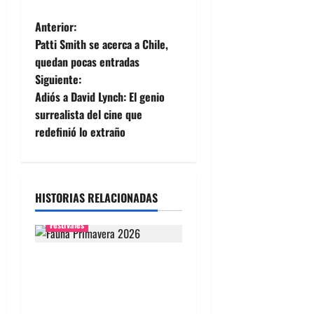
N
Anterior:
Patti Smith se acerca a Chile,
a
quedan pocas entradas
Siguiente:
v
Adiós a David Lynch: El genio
e
surrealista del cine que
redefinió lo extraño
g
a
HISTORIAS RELACIONADAS
c
Festivales
i
ó
Fauna Primavera 2026
Chile: Artistas, entradas,
n
fechas y guía completa del