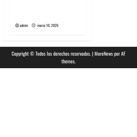
Entradas baratas para
Lollapalooza Chile, la guía
que debes saber
admin
marzo 10, 2026
Copyright © Todos los derechos reservados.
|
MoreNews
por AF
themes.