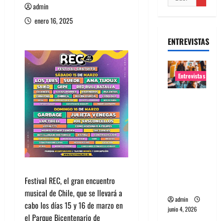
admin
enero 16, 2025
ENTREVISTAS
Entrevistas
Entrevista
banda
Evolfo:
Hablándol
e
directame
nte a tu
Festival REC, el gran encuentro
espíritu
musical de Chile, que se llevará a
admin
cabo los días 15 y 16 de marzo en
junio 4, 2026
el Parque Bicentenario de