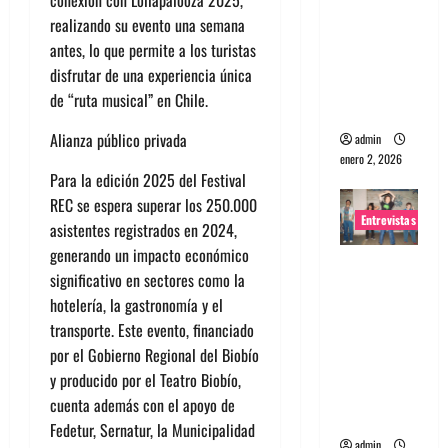
conexión con Lollapalooza 2025,
portugues
realizando su evento una semana
a
antes, lo que permite a los turistas
Maquina:
disfrutar de una experiencia única
Directo y
de “ruta musical” en Chile.
visceral
Alianza público privada
admin
enero 2, 2026
Para la edición 2025 del Festival
REC se espera superar los 250.000
Entrevistas
asistentes registrados en 2024,
generando un impacto económico
Entrevista
significativo en sectores como la
a la banda
hotelería, la gastronomía y el
japonesa
transporte. Este evento, financiado
Zoobombs
por el Gobierno Regional del Biobío
: Una
y producido por el Teatro Biobío,
energía
cuenta además con el apoyo de
salvaje
Fedetur, Sernatur, la Municipalidad
admin